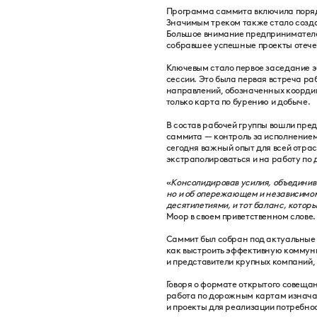
Программа саммита включила порядк
Значимым треком также стало созда
Большое внимание предпринимателе
собравшее успешные проекты отечес
Ключевым стало первое заседание э
сессии. Это была первая встреча р
направлений, обозначенных коорди
только карта по бурению и добыче.
В состав рабочей группы вошли пре
саммита — контроль за исполнением
сегодня важный опыт для всей отра
экстраполироваться и на работу по
«
Консолидировав усилия, объединив
но и об опережающем и независимом
десятилетиями, и тот баланс, котор
Моор в своем приветственном слове.
Саммит был собран под актуальные з
как выстроить эффективную коммуни
и представители крупных компаний, 
Говоря о формате открытого совеща
работа по дорожным картам изначал
и проекты для реализации потребно