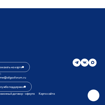
оказать на карте
l:
me@oilgasforum.ru
лужба поддержки
зионный договор - оферта
Карта сайта