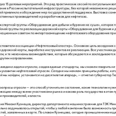
а 15 деловых мероприятий. Это ряд практических сессий по актуальным во
ние в России испытательной инфраструктуры, без которой невозможно реш
й привлекло и обсуждение мер государственной поддержки. Выставка самм
твенных производителей и разработчиков для нефтегаза.
кспертной группы «Оборудование для добычи и бурения на суше», которое 
абочей группы по реализации дорожной карты «Оборудование для бурения и д
национным советом по импортозамещению нефтегазового оборудования при 
дставители ассоциации «Нефтегазовый кластер». Основная цель заседания с
 дорожной карты, выработка инструментов ее реализации. Все участники ди
сли, и те механизмы взаимодействия, которые обсуждаются и закладываются 
 другим направлениям.
 воедино задачи отрасли, создав единые стандарты, мы сможем говорить не
 развитии нефтегазовой отрасли. Сегодня мы меняем принципы работы, ко
ый мы найдем, установится на десятилетия вперед
», — отметил губернатор 
апросы отрасли — это способ уточнить ее состояние, какие технологии нуж
кацию между всеми участниками рынка и какова роль государства в этом п
и производителей, и власти.
ния Михаил Кузнецов, директор департамента машиностроения для ТЭК Минп
ьно задумывалась открытой, чтобы у любой компании была возможность пр
стей, заявленных в карте. По словам Кузнецова, сегодня промышленники еще