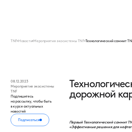
Меню
FORUM
EXPO
TNF
Новости
Мероприятия экосистемы TNF
Технологический саммит TN
Технологичес
08.12.2023
Мероприятия экосистемы
дорожной ка
TNF
Подпишитесь
на рассылку, чтобы быть
в курсе актуальных
новостей
Подписаться
Первый Технологический саммит TNF
«Эффективные решения для нефтег