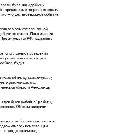
просам бурения и добычи.
ить прикладные вопросы отрасли.
ита — отдельное важное событие,
прошло в рамках пленарной
обычи на суше». Пока из семи
Правительстве РФ, подписана
овпала с целью проведения
скуссии отметили, что это
сейчас, будут
 только об импортозамещении,
торые формировались
Тюменской области Александр
ны для бесперебойной работы,
роцессе. Об этом говорили
ромторга России, отметил, что
едложить свои компетенции
 не всегда понимают,