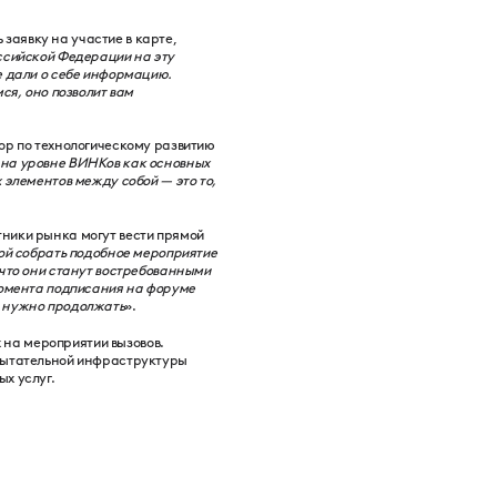
заявку на участие в карте,
ссийской Федерации на эту
е дали о себе информацию.
ся, оно позволит вам
ор по технологическому развитию
 на уровне ВИНКов как основных
 элементов между собой — это то,
ники рынка могут вести прямой
ой собрать подобное мероприятие
 что они станут востребованными
момента подписания на форуме
ю нужно продолжать
».
на мероприятии вызовов.
спытательной инфраструктуры
х услуг.