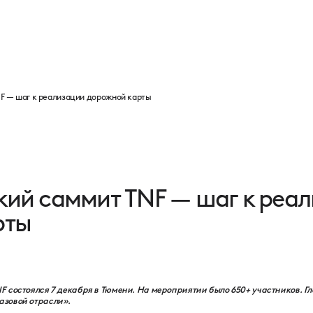
Программа
Партнеры
Выставка
Новости
Контакты
F — шаг к реализации дорожной карты
кий саммит TNF — шаг к реа
рты
 состоялся 7 декабря в Тюмени. На мероприятии было 650+ участников. Гл
азовой отрасли».