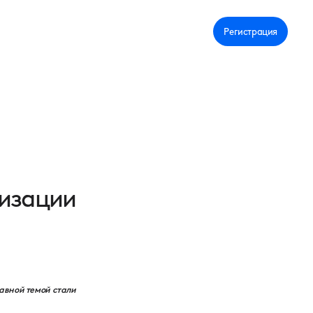
Личный кабинет
Регистрация
лизации
авной темой стали