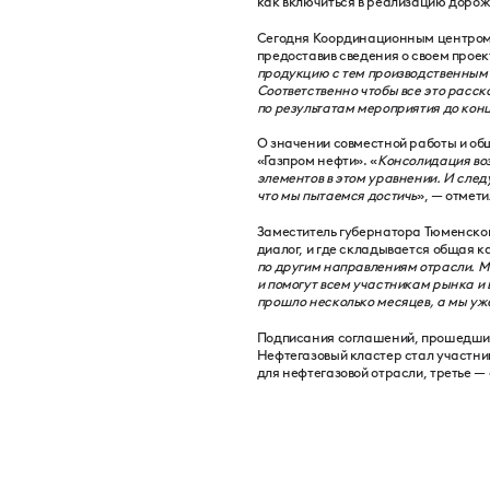
как включиться в реализацию дорож
Сегодня Координационным центром П
предоставив сведения о своем проект
продукцию с тем производственным 
Соответственно чтобы все это расск
по результатам мероприятия до кон
О значении совместной работы и об
«Газпром нефти». «
Консолидация воз
элементов в этом уравнении. И след
что мы пытаемся достичь
», — отмет
Заместитель губернатора Тюменской
диалог, и где складывается общая к
по другим направлениям отрасли. Мо
и помогут всем участникам рынка и
прошло несколько месяцев, а мы уж
Подписания соглашений, прошедшие
Нефтегазовый кластер стал участни
для нефтегазовой отрасли, третье 