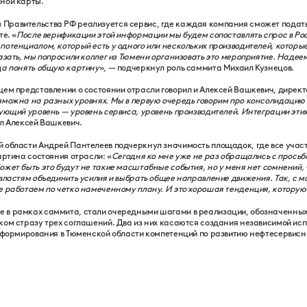
ной карты.
равительства РФ реализуется сервис, где каждая компания сможет подать 
е. «
После верификации этой информации мы будем сопоставлять спрос в Ро
потенциалом, который есть у одного или нескольких производителей, которы
азать, мы попросили коллег из Тюмени организовать это мероприятие. Надеем
ца понять общую картину
», — подчеркнул роль саммита Михаил Кузнецов.
щем представлении о состоянии отрасли говорил и Алексей Вашкевич, директ
можна на разных уровнях. Мы в первую очередь говорим про консолидацию
ующий уровень — уровень сервиса, уровень производителей. Интеграции этих
ил Алексей Вашкевич.
 области Андрей Пантелеев подчеркнул значимость площадок, где все участ
артина состояния отрасли: «
Сегодня ко мне уже не раз обращались с просьб
жет быть это будут не такие масштабные события, но у меня нет сомнений,
 властям объединить усилия и выбрать общее направление движения. Так, с 
е работаем по четко намеченному плану. И это хорошая тенденция, котору
 в рамках саммита, стали очередными шагами в реализации, обозначенных 
ком стразу трех соглашений. Два из них касаются создания независимой и
— формирования в Тюменской области компетенций по развитию нефтесервисны