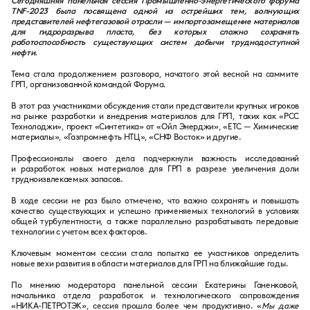
Сегодняшняя панельная сессия Промышленно-энергетического форума
TNF-2023 была посвящена одной из острейших тем, волнующих
представителей нефтегазовой отрасли — импортозамещение материалов
для гидроразрыва пласта, без которых сложно сохранять
работоспособность существующих систем добычи труднодоступной
нефти.
Тема стала продолжением разговора, начатого этой весной на саммите
ГРП, организованной командой Форума.
В этот раз участниками обсуждения стали представители крупных игроков
на рынке разработки и внедрения материалов для ГРП, таких как «РСС
Технолоджи», проект «Синтетика» от «Ойл Энерджи», «ЕТС — Химические
материалы», «Газпромнефть НТЦ», «СНФ Восток» и другие.
Профессионалы своего дела подчеркнули важность исследований
и разработок новых материалов для ГРП в разрезе увеличения доли
трудноизвлекаемых запасов.
В ходе сессии не раз было отмечено, что важно сохранять и повышать
качество существующих и успешно применяемых технологий в условиях
общей турбулентности, а также параллельно разрабатывать передовые
технологии с учетом всех факторов.
Ключевым моментом сессии стала попытка ее участников определить
новые вехи развития в области материалов для ГРП на ближайшие годы.
По мнению модератора панельной сессии Екатерины Ганенковой,
начальника отдела разработок и технологического сопровождения
«НИКА-ПЕТРОТЭК», сессия прошла более чем продуктивно. «
Мы даже