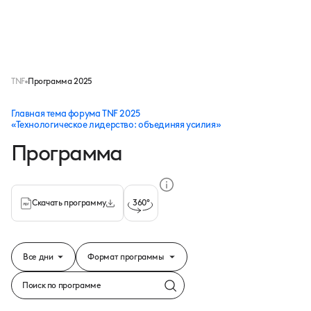
Меню
TNF
Программа 2025
Главная тема форума TNF 2025
«Технологическое лидерство: объединяя усилия»
Программа
Скачать программу
360°
Все дни
Формат программы
search
Все дни
HR-Саммит