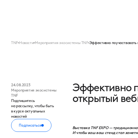
Меню
FORUM
EXPO
TNF
Новости
Мероприятия экосистемы TNF
Эффективно поучаствовать 
Эффективно п
24.08.2023
Мероприятия экосистемы
открытый ве
TNF
Подпишитесь
на рассылку, чтобы быть
в курсе актуальных
новостей
Подписаться
Выставка TNF EXPO — традиционно 
И чтобы ваш ваш стенд стал замет