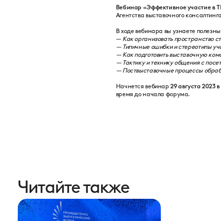
Вебинар «Эффективное участие в T
Агентства выставочного консалтин
В ходе вебинара вы узнаете полезны
—
Как организовать пространство ст
— Типичные ошибки и стереотипы уч
— Как подготовить выставочную ком
— Тактику и технику общения с посе
— Поствыставочные процессы обрабо
Начнется вебинар
29 августа 2023 в
время до начала форума.
Читайте также