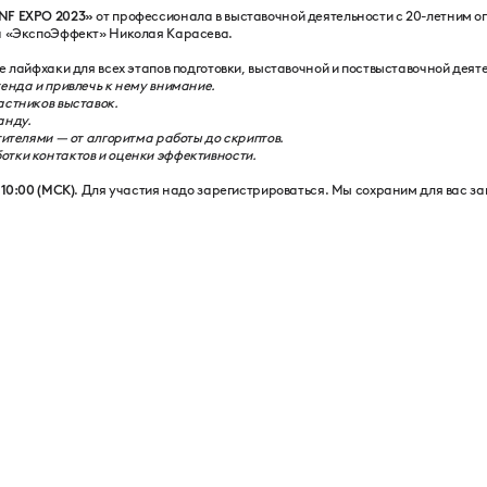
NF EXPO 2023»
от профессионала в выставочной деятельности с 20-летним о
га «ЭкспоЭффект» Николая Карасева.
е лайфхаки для всех этапов подготовки, выставочной и поствыставочной деят
енда и привлечь к нему внимание.
астников выставок.
анду.
тителями — от алгоритма работы до скриптов.
тки контактов и оценки эффективности.
 10:00 (МСК)
. Для участия надо зарегистрироваться. Мы сохраним для вас за