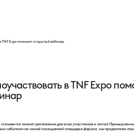
Программа
Партнеры
Выставка
Новости
Контакты
в TNF Expo поможет открытый вебинар
оучаствовать в TNF Expo пом
бинар
становится точкой притяжения для всех участников и гостей Промышленно
ным событием на самой посещаемой площадке форума, мы предлагаем помо