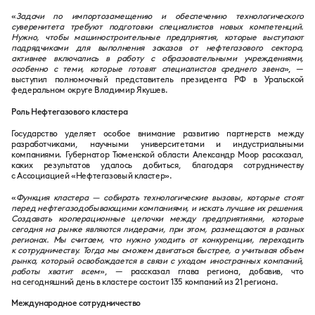
«
Задачи по импортозамещению и обеспечению технологического
суверенитета требуют подготовки специалистов новых компетенций.
Нужно, чтобы машиностроительные предприятия, которые выступают
подрядчиками для выполнения заказов от нефтегазового сектора,
активнее включались в работу с образовательными учреждениями,
особенно с теми, которые готовят специалистов среднего звена
», —
выступил полномочный представитель президента РФ в Уральской
федеральном округе Владимир Якушев.
Роль Нефтегазового кластера
Государство уделяет особое внимание развитию партнерств между
разработчиками, научными университетами и индустриальными
компаниями. Губернатор Тюменской области Александр Моор рассказал,
каких результатов удалось добиться, благодаря сотрудничеству
с Ассоциацией «Нефтегазовый кластер».
«
Функция кластера — собирать технологические вызовы, которые стоят
перед нефтегазодобывающими компаниями, и искать лучшие их решения.
Создавать кооперационные цепочки между предприятиями, которые
сегодня на рынке являются лидерами, при этом, размещаются в разных
регионах. Мы считаем, что нужно уходить от конкуренции, переходить
к сотрудничеству. Тогда мы сможем двигаться быстрее, а учитывая объем
рынка, который освобождается в связи с уходом иностранных компаний,
работы хватит всем
», — рассказал глава региона, добавив, что
на сегодняшний день в кластере состоит 135 компаний из 21 региона.
Международное сотрудничество