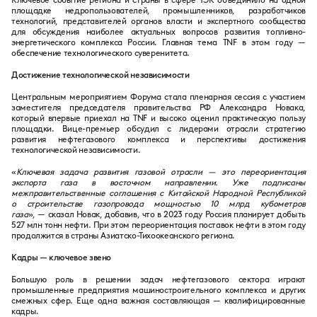
площадке недропользователей, промышленников, разработчиков
технологий, представителей органов власти и экспертного сообщества
для обсуждения наиболее актуальных вопросов развития топливно-
энергетического комплекса России. Главная тема TNF в этом году —
обеспечение технологического суверенитета.
Достижение технологической независимости
Центральным мероприятием Форума стала пленарная сессия с участием
заместителя председателя правительства РФ Александра Новака,
который впервые приехал на TNF и высоко оценил практическую пользу
площадки. Вице-премьер обсудил с лидерами отрасли стратегию
развития нефтегазового комплекса и перспективы достижения
технологической независимости.
«
Ключевая задача развития газовой отрасли — это переориентация
экспорта газа в восточном направлении. Уже подписаны
межправительственные соглашения с Китайской Народной Республикой
о строительстве газопровода мощностью 10 млрд кубометров
газа
»,
— сказал Новак, добавив, что в 2023 году Россия планирует добыть
527 млн тонн нефти. При этом переориентация поставок нефти в этом году
продолжится в страны Азиатско-Тихоокеанского региона.
Кадры — ключевое звено
Большую роль в решении задач нефтегазового сектора играют
промышленные предприятия машиностроительного комплекса и других
смежных сфер. Еще одна важная составляющая — квалифицированные
кадры.