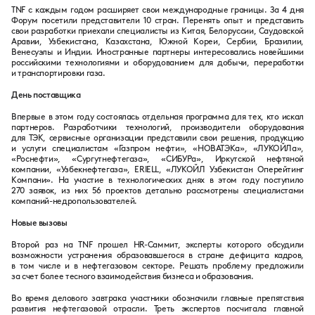
TNF с каждым годом расширяет свои международные границы. За 4 дня
Форум посетили представители 10 стран. Перенять опыт и представить
свои разработки приехали специалисты из Китая, Белоруссии, Саудовской
Аравии, Узбекистана, Казахстана, Южной Кореи, Сербии, Бразилии,
Венесуэлы и Индии. Иностранные партнеры интересовались новейшими
российскими технологиями и оборудованием для добычи, переработки
и транспортировки газа.
День поставщика
Впервые в этом году состоялась отдельная программа для тех, кто искал
партнеров. Разработчики технологий, производители оборудования
для ТЭК, сервисные организации представили свои решения, продукцию
и услуги специалистам «Газпром нефти», «НОВАТЭКа», «ЛУКОЙЛа»,
«Роснефти», «Сургутнефтегаза», «СИБУРа», Иркутской нефтяной
компании, «Узбекнефтегаза», ERIELL, «ЛУКОЙЛ Узбекистан Оперейтинг
Компани». На участие в технологических днях в этом году поступило
270 заявок, из них 56 проектов детально рассмотрены специалистами
компаний-недропользователей.
Новые вызовы
Второй раз на TNF прошел HR-Саммит, эксперты которого обсудили
возможности устранения образовавшегося в стране дефицита кадров,
в том числе и в нефтегазовом секторе. Решать проблему предложили
за счет более тесного взаимодействия бизнеса и образования.
Во время делового завтрака участники обозначили главные препятствия
развития нефтегазовой отрасли. Треть экспертов посчитала главной