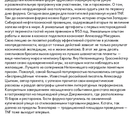
Двадцатый юбилейный форум адресовал обширную культурную
и развлекательную программу как участникам, так и горожанам. О том,
насколько неординарной она получилась, можно судить уже по первому
дню форума. Сегодня свои двери для посетителей распахнул музей TNF.
Там до окончания форума можно будет узнать историю открытия Западно-
Сибирской нефтегазоносной провинции, содержавшей вторые по величине
залежи нефти в мире. А уникальные артефакты с первых месторождений
могут перенести гостей музея прямиком в 1953 год. Уникальным опытом
работы и жизни в космосе поделился космонавт Александр Мисуркин.
Свою лекцию он посвятил разбору эффективной стратегии в условиях
неопределенности, когда от точных действий зависит не только результат
космической экспедиции, но и жизни экипажа. В этот же день десять
смельчаков бросили вызов одному из лучших шахматистов планеты —
вице-чемпиону мира и чемпиону Европы Яну Непомнящему. Гроссмейстер
провел сеанс одновременной игры, за которым могли наблюдать все
желающие. Лучшего из соперников Непомнящего наградили памятным
призом. Пожалуй, самой большой популярностью пользовались сегодня
«БеспринцЫпные чтения». Известный российский писатель Александр
Цыпкин, автор проекта, с успехом прочитал свои юмористические
рассказы и раздал автографы ценителям литературных перформансов.
Колоритным завершением насыщенного событиями дня стала экскурсия
в гастроквартал на пешеходной улице Дзержинского, где расположены
15 баров и ресторанов. Гости форума прогулялись по оживленной
купеческой улице со стилизованными торговыми рядами. Кстати, так
далеко за пределы Технопарка — традиционной площадки проведения —
TNF тоже выходит впервые.