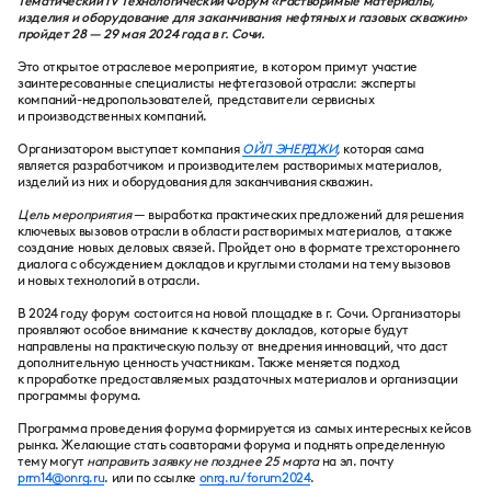
Тематический IV Технологический Форум «Растворимые материалы,
изделия и оборудование для заканчивания нефтяных и газовых скважин»
пройдет 28 — 29 мая 2024 года в г. Сочи.
Это открытое отраслевое мероприятие, в котором примут участие
заинтересованные специалисты нефтегазовой отрасли: эксперты
компаний-недропользователей, представители сервисных
и производственных компаний.
Организатором выступает компания
ОЙЛ ЭНЕРДЖИ
,
которая сама
является разработчиком и производителем растворимых материалов,
изделий из них и оборудования для заканчивания скважин.
Цель мероприятия
— выработка практических предложений для решения
ключевых вызовов отрасли в области растворимых материалов, а также
создание новых деловых связей. Пройдет оно в формате трехстороннего
диалога с обсуждением докладов и круглыми столами на тему вызовов
и новых технологий в отрасли.
В 2024 году форум состоится на новой площадке в г. Сочи. Организаторы
проявляют особое внимание к качеству докладов, которые будут
направлены на практическую пользу от внедрения инноваций, что даст
дополнительную ценность участникам. Также меняется подход
к проработке предоставляемых раздаточных материалов и организации
программы форума.
Программа проведения форума формируется из самых интересных кейсов
рынка. Желающие стать соавторами форума и поднять определенную
тему могут
направить заявку не позднее 25 марта
на эл. почту
prm14@onrg.ru
. или по ссылке
onrg.ru/forum2024
.