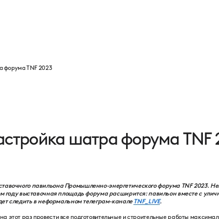
Программа
Партнеры
Выставка
Новости
Контакты
а форума TNF 2023
астройка шатра форума TNF 
ставочного павильона Промышленно-энергетического форума TNF 2023. Н
том году выставочная площадь форума расширится: павильон вместе с улич
будет следить в неформальном телеграм-канале
TNF_LIVE
.
а этот раз провести все подготовительные и строительные работы максимал