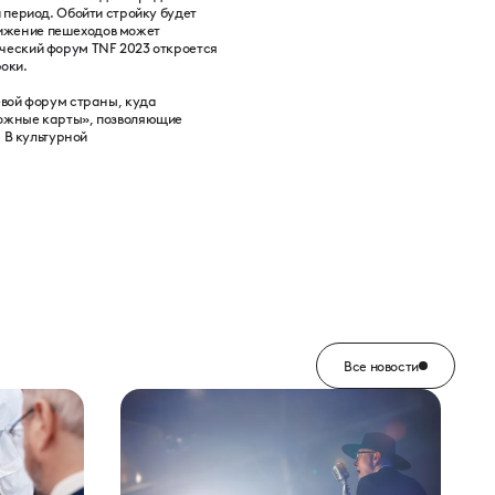
 период. Обойти стройку будет
движение пешеходов может
ческий форум TNF 2023 откроется
роки.
евой форум страны, куда
рожные карты», позволяющие
 В культурной
Все новости