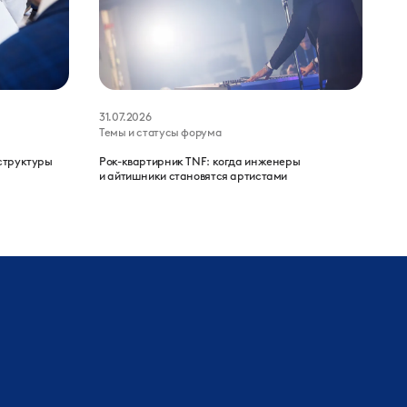
31.07.2026
Темы и статусы форума
структуры
Рок-квартирник TNF: когда инженеры
и айтишники становятся артистами