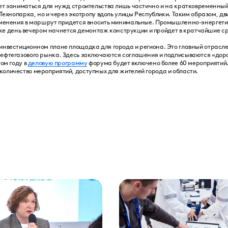
ет заниматься для нужд строительства лишь частично и на кратковременный
 Технопарка, но и через экотропу вдоль улицы Республики. Таким образом, 
зменения в маршрут придется вносить минимальные. Промышленно-энергети
от же день вечером начнется демонтаж конструкции и пройдет в кратчайшие с
инвестиционном плане площадка для города и региона. Это главный отрасл
нефтегазового рынка. Здесь заключаются соглашения и подписываются «до
ом году в
деловую программу
форума будет включено более 60 мероприятий.
оличество мероприятий, доступных для жителей города и области.