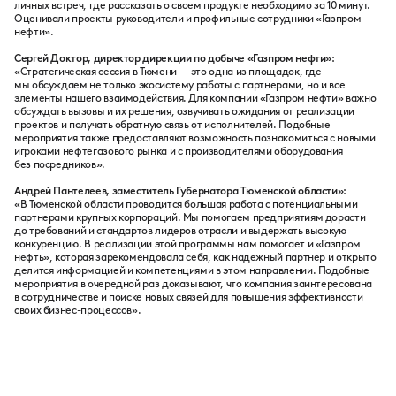
личных встреч, где рассказать о своем продукте необходимо за 10 минут.
Оценивали проекты руководители и профильные сотрудники «Газпром
нефти».
Сергей Доктор, директор дирекции по добыче «Газпром нефти»:
«Стратегическая сессия в Тюмени — это одна из площадок, где
мы обсуждаем не только экосистему работы с партнерами, но и все
элементы нашего взаимодействия. Для компании «Газпром нефти» важно
обсуждать вызовы и их решения, озвучивать ожидания от реализации
проектов и получать обратную связь от исполнителей. Подобные
мероприятия также предоставляют возможность познакомиться с новыми
игроками нефтегазового рынка и с производителями оборудования
без посредников».
Андрей Пантелеев, заместитель Губернатора Тюменской области»:
«В Тюменской области проводится большая работа с потенциальными
партнерами крупных корпораций. Мы помогаем предприятиям дорасти
до требований и стандартов лидеров отрасли и выдержать высокую
конкуренцию. В реализации этой программы нам помогает и «Газпром
нефть», которая зарекомендовала себя, как надежный партнер и открыто
делится информацией и компетенциями в этом направлении. Подобные
мероприятия в очередной раз доказывают, что компания заинтересована
в сотрудничестве и поиске новых связей для повышения эффективности
своих бизнес-процессов».