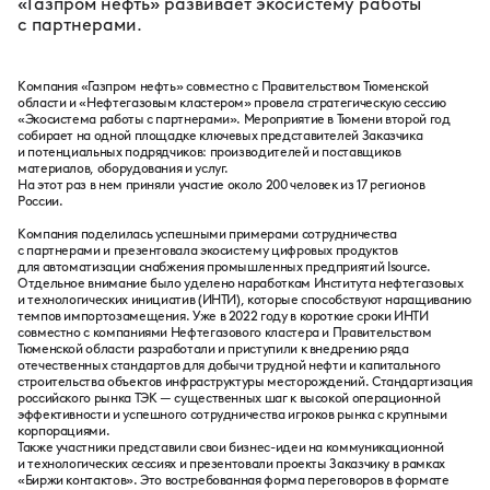
«Газпром нефть» развивает экосистему работы
с партнерами.
Компания «Газпром нефть» совместно с Правительством Тюменской
области и «Нефтегазовым кластером» провела стратегическую сессию
«Экосистема работы с партнерами». Мероприятие в Тюмени второй год
собирает на одной площадке ключевых представителей Заказчика
и потенциальных подрядчиков: производителей и поставщиков
материалов, оборудования и услуг.
На этот раз в нем приняли участие около 200 человек из 17 регионов
России.
Компания поделилась успешными примерами сотрудничества
с партнерами и презентовала экосистему цифровых продуктов
для автоматизации снабжения промышленных предприятий Isource.
Отдельное внимание было уделено наработкам Института нефтегазовых
и технологических инициатив (ИНТИ), которые способствуют наращиванию
темпов импортозамещения. Уже в 2022 году в короткие сроки ИНТИ
совместно с компаниями Нефтегазового кластера и Правительством
Тюменской области разработали и приступили к внедрению ряда
отечественных стандартов для добычи трудной нефти и капитального
строительства объектов инфраструктуры месторождений. Стандартизация
российского рынка ТЭК — существенных шаг к высокой операционной
эффективности и успешного сотрудничества игроков рынка с крупными
корпорациями.
Также участники представили свои бизнес-идеи на коммуникационной
и технологических сессиях и презентовали проекты Заказчику в рамках
«Биржи контактов». Это востребованная форма переговоров в формате