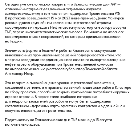
Сегодня уже смело можно говорить, что
Технологические дни TNF —
отличный инструмент для решения актуальных вопросов
импортозамещения
, в том числе при поддержке Правительства РФ.
В протоколе совещания от 15 мая 2023 вице-премьер Денис Мантуров
рекомендовал крупнейшим компаниям нефтегазовой отрасли
сформировать и передать Нефтегазовому кластеру, оператору форума
TNF, перечень своих технологических вызовов. Во многом на их основе
сформирован список направлений, по которым принимаются заявки
на Техдни.
Значимость формата Техдней и работы Кластера по аккумуляции
инновационных промышленных решений подчеркивается и тем, что
в первом заседании координационного совета по импортозамещению
нефтегазового оборудования при Правительственной комиссии
по импортозамещению участвовал губернатор Тюменской области
Александр Моор.
Это говорит, о высокой оценке уровня нефтегазовой экосистемы,
созданной в регионе, и о правительственной поддержке работы Кластера
по сбору проектов, способных закрыть критические потребности крупных
игроков отрасли. В перспективе наиболее интересные
для недропользователей разработки могут быть поддержаны
составлением «дорожных карт» офсетных контрактов и в дальнейшем
получить инвестиции от правительства.
Подать заявку на Технологические дни TNF можно до 15 августа
включительно здесь.