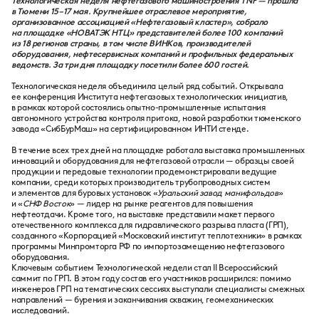
Технологическая неделя нефтегазового машиностроения TNF — прошла
в Тюмени 15–17 мая. Крупнейшее отраслевое мероприятие,
организованное ассоциацией «Нефтегазовый кластер», собрало
на площадке «НОВАТЭК НТЦ» представителей более 100 компаний
из 18 регионов страны, в том числе ВИНКов, производителей
оборудования, нефтесервисных компаний и профильных федеральных
ведомств. За три дня площадку посетили более 600 гостей.
Технологическая неделя объединила целый ряд событий. Открывала
ее конференция Института нефтегазовых технологических инициатив,
в рамках которой состоялись опытно-промышленные испытания
автономного устройства контроля притока, новой разработки тюменского
завода «СибБурМаш» на сертифицированном ИНТИ стенде.
В течение всех трех дней на площадке работала выставка промышленных
инноваций и оборудования для нефтегазовой отрасли — образцы своей
продукции и передовые технологии продемонстрировали ведущие
компании, среди которых производитель трубопроводных систем
и элементов для буровых установок «
Уральский завод манифольдов
»
и «
СНФ Восток
» — лидер на рынке реагентов для повышения
нефтеотдачи. Кроме того, на выставке представили макет первого
отечественного комплекса для гидравлического разрыва пласта (ГРП),
созданного «Корпорацией «Московский институт теплотехники» в рамках
программы Минпромторга РФ по импортозамещению нефтегазового
оборудования.
Ключевым событием Технологической недели стал II Всероссийский
саммит по ГРП. В этом году состав его участников расширился: помимо
инженеров ГРП на тематических сессиях выступали специалисты смежных
направлений — бурения и заканчивания скважин, геомеханических
исследований.