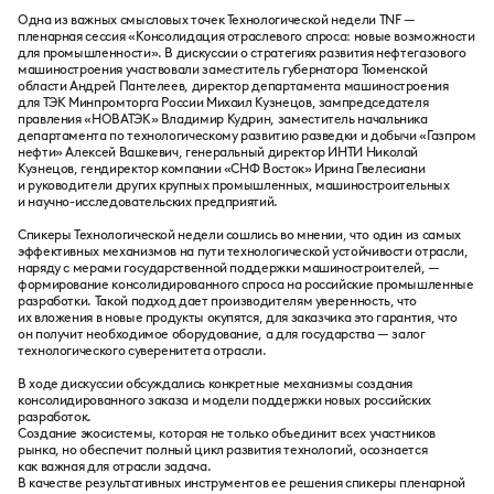
Одна из важных смысловых точек Технологической недели TNF —
пленарная сессия «Консолидация отраслевого спроса: новые возможности
для промышленности». В дискуссии о стратегиях развития нефтегазового
машиностроения участвовали заместитель губернатора Тюменской
области Андрей Пантелеев, директор департамента машиностроения
для ТЭК Минпромторга России Михаил Кузнецов, зампредседателя
правления «НОВАТЭК» Владимир Кудрин, заместитель начальника
департамента по технологическому развитию разведки и добычи «Газпром
нефти» Алексей Вашкевич, генеральный директор ИНТИ Николай
Кузнецов, гендиректор компании «СНФ Восток» Ирина Гвелесиани
и руководители других крупных промышленных, машиностроительных
и научно-исследовательских предприятий.
Спикеры Технологической недели сошлись во мнении, что один из самых
эффективных механизмов на пути технологической устойчивости отрасли,
наряду с мерами государственной поддержки машиностроителей, —
формирование консолидированного спроса на российские промышленные
разработки. Такой подход дает производителям уверенность, что
их вложения в новые продукты окупятся, для заказчика это гарантия, что
он получит необходимое оборудование, а для государства — залог
технологического суверенитета отрасли.
В ходе дискуссии обсуждались конкретные механизмы создания
консолидированного заказа и модели поддержки новых российских
разработок.
Создание экосистемы, которая не только объединит всех участников
рынка, но обеспечит полный цикл развития технологий, осознается
как важная для отрасли задача.
В качестве результативных инструментов ее решения спикеры пленарной