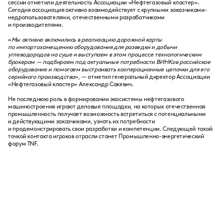
сессии отметили деятельность Ассоциации «Нефтегазовый кластер».
Сегодня ассоциация активно взаимодействует с крупными заказчиками-
недропользователями, отечественными разработчиками
и производителями.
«
Мы активно включились в реализацию дорожной карты
по импортозамещению оборудования для разведки и добычи
углеводородов на суше и выступаем в этом процессе технологическим
брокером — подбираем под актуальные потребности ВИНКов российское
оборудование и помогаем выстраивать кооперационные цепочки для его
серийного производства
», — отметил генеральный директор Ассоциации
«Нефтегазовый кластер» Александр Сакевич.
Не последнюю роль в формировании экосистемы нефтегазового
машиностроения играют деловые площадки, на которых отечественная
промышленность получает возможность встретиться с потенциальными
и действующими заказчиками, узнать их потребности
и продемонстрировать свои разработки и компетенции. Следующей такой
точкой контакта игроков отрасли станет Промышленно-энергетический
форум TNF.