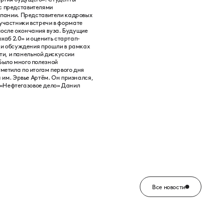
 с представителями
омпании. Представители кадровых
 участники встречи в формате
после окончания вуза. Будущие
аб 2.0» и оценить стартап-
и обсуждения прошли в рамках
и, и панельной дискуссии
Было много полезной
метила по итогам первого дня
им. Эрвье Артём. Он признался,
 «Нефтегазовое дело» Данил
Все новости