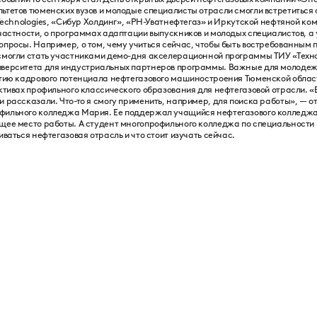
ьтетов тюменских вузов и молодые специалисты отрасли смогли встретиться
 Technologies, «Сибур Холдинг», «РН-Уватнефтегаз» и Иркутской нефтяной к
частности, о программах адаптации выпускников и молодых специалистов, а
просы. Например, о том, чему учиться сейчас, чтобы быть востребованным 
смогли стать участниками демо-дня акселерационной программы ТИУ «Технох
иверситета для индустриальных партнеров программы. Важные для молодеж
итию кадрового потенциала нефтегазового машиностроения Тюменской област
ктивах профильного классического образования для нефтегазовой отрасли. «
 рассказали. Что-то я смогу применить, например, для поиска работы», — от
ильного колледжа Мария. Ее поддержал учащийся нефтегазового колледжа 
щее место работы. А студент многопрофильного колледжа по специальности
ваться нефтегазовая отрасль и что стоит изучать сейчас.