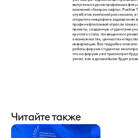
выпускных курсов профильных факул
компаний «Газпром нефть», Positive
служб этих компаний рассказали, в 
открытого микрофона задавали им во
профи нефтегазовой отрасли также 
проекты, созданные студентами ун
круглого стола, посвященного разв
о возможностях, ценностях и перспе
информации. Все подробно описали и
работы форума студентка многопроф
что на форуме уже присмотрел буду
узнал, как в дальнейшем будет разви
Читайте также