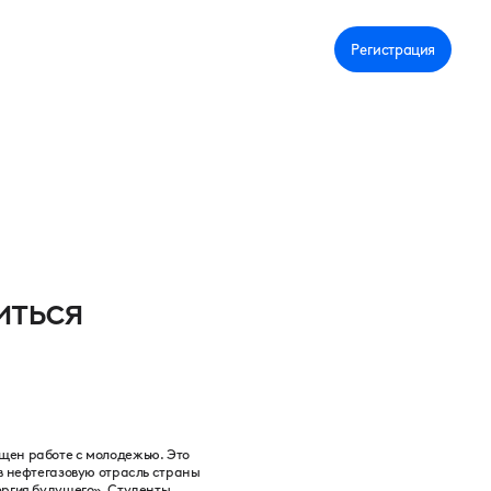
Личный кабинет
Регистрация
иться
щен работе с молодежью. Это
в нефтегазовую отрасль страны
ергия будущего». Студенты