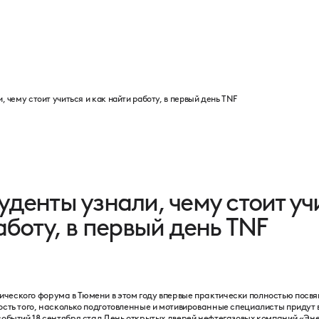
Программа
Партнеры
Выставка
Новости
Контакты
 чему стоит учиться и как найти работу, в первый день TNF
денты узнали, чему стоит уч
аботу, в первый день TNF
еского форума в Тюмени в этом году впервые практически полностью посвя
ость того, насколько подготовленные и мотивированные специалисты придут 
событий 18 сентября стал День открытых дверей нефтегазовых компаний «Эн