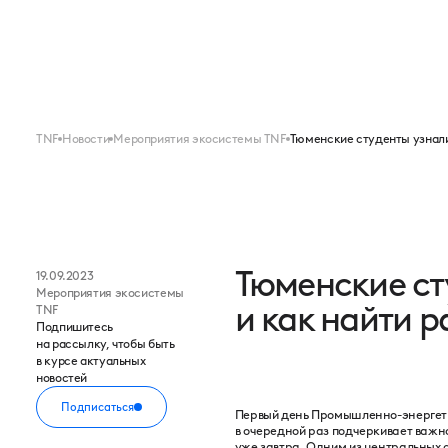
Меню
FORUM
EXPO
TNF
Новости
Мероприятия экосистемы TNF
Тюменские студенты узнали,
Тюменские сту
19.09.2023
Мероприятия экосистемы
и как найти р
TNF
Подпишитесь
на рассылку, чтобы быть
в курсе актуальных
новостей
Подписаться
Первый день Промышленно-энергетич
в очередной раз подчеркивает важн
уже завтра. Одним из центральных 