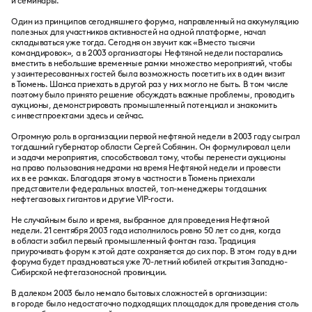
и семинары.
Один из принципов сегодняшнего форума, направленный на аккумуляцию
полезных для участников активностей на одной платформе, начал
складываться уже тогда. Сегодня он звучит как «Вместо тысячи
командировок», а в 2003 организаторы Нефтяной недели постарались
вместить в небольшие временные рамки множество мероприятий, чтобы
у заинтересованных гостей была возможность посетить их в один визит
в Тюмень. Шанса приехать в другой раз у них могло не быть. В том числе
поэтому было принято решение обсуждать важные проблемы, проводить
аукционы, демонстрировать промышленный потенциал и знакомить
с инвестпроектами здесь и сейчас.
Огромную роль в организации первой нефтяной недели в 2003 году сыграл
тогдашний губернатор области Сергей Собянин. Он формулировал цели
и задачи мероприятия, способствовал тому, чтобы перенести аукционы
на право пользования недрами на время Нефтяной недели и провести
их в ее рамках. Благодаря этому в частности в Тюмень приехали
представители федеральных властей, топ-менеджеры тогдашних
нефтегазовых гигантов и другие VIP-гости.
Не случайным было и время, выбранное для проведения Нефтяной
недели. 21 сентября 2003 года исполнилось ровно 50 лет со дня, когда
в области забил первый промышленный фонтан газа. Традиция
приурочивать форум к этой дате сохраняется до сих пор. В этом году в дни
форума будет праздноваться уже 70-летний юбилей открытия Западно-
Сибирской нефтегазоносной провинции.
В далеком 2003 было немало бытовых сложностей в организации:
в городе было недостаточно подходящих площадок для проведения столь