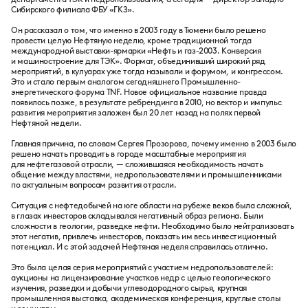
Сибирского филиала ФБУ «ГКЗ».
Он рассказал о том, что именно в 2003 году в Тюмени было решено
провести целую Нефтяную неделю, кроме традиционной тогда
международной выставки-ярмарки «Нефть и газ-2003. Конверсия
и машиностроение для ТЭК». Формат, объединивший широкий ряд
мероприятий, в кулуарах уже тогда называли и форумом, и конгрессом.
Это и стало первым аналогом сегодняшнего Промышленно-
энергетического форума TNF. Новое официальное название правда
появилось позже, в результате ребрендинга в 2010, но вектор и импульс
развития мероприятия заложен был 20 лет назад на полях первой
Нефтяной недели.
Главная причина, по словам Сергея Прозорова, почему именно в 2003 было
решено начать проводить в городе масштабные мероприятия
для нефтегазовой отрасли, — сложившаяся необходимость начать
общение между властями, недропользователями и промышленниками
по актуальным вопросам развития отрасли.
Ситуация с нефтедобычей на юге области на рубеже веков была сложной,
в глазах инвесторов складывался негативный образ региона. Были
сложности в геологии, разведке нефти. Необходимо было нейтрализовать
этот негатив, привлечь инвесторов, показать им весь инвестиционный
потенциал. И с этой задачей Нефтяная неделя справилась отлично.
Это была целая серия мероприятий с участием недропользователей:
аукционы на лицензирование участков недр с целью геологического
изучения, разведки и добычи углеводородного сырья, крупная
промышленная выставка, академическая конференция, круглые столы