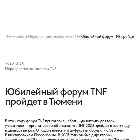
Меню
TNF
Новости
Мероприятия экосистемы TNF
Юбилейный форум TNF пройдет в
29.06.2023
Мероприятия экосистемы TNF
Юбилейный форум TNF
пройдет в Тюмени
В этом году форум TNF приготовил небольшую интригу для всех
участников — организаторы объявили, что TNF-2023 пройдет в этом году
в двадцатый раз. Откуда взялась эта цифра, мы обсудили с Сергеем
Вячеславовичем Прозоровым. В 2003 году он был директором
департамента ТЭК и недропользования, а сегодня — директор Западно-