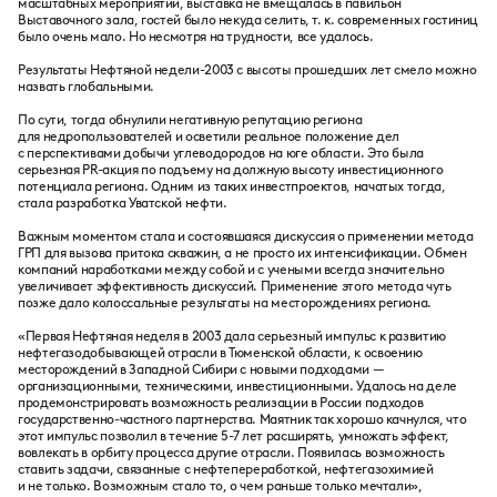
масштабных мероприятий, выставка не вмещалась в павильон
Выставочного зала, гостей было некуда селить, т. к. современных гостиниц
было очень мало. Но несмотря на трудности, все удалось.
Результаты Нефтяной недели-2003 с высоты прошедших лет смело можно
назвать глобальными.
По сути, тогда обнулили негативную репутацию региона
для недропользователей и осветили реальное положение дел
с перспективами добычи углеводородов на юге области. Это была
серьезная PR-акция по подъему на должную высоту инвестиционного
потенциала региона. Одним из таких инвестпроектов, начатых тогда,
стала разработка Уватской нефти.
Важным моментом стала и состоявшаяся дискуссия о применении метода
ГРП для вызова притока скважин, а не просто их интенсификации. Обмен
компаний наработками между собой и с учеными всегда значительно
увеличивает эффективность дискуссий. Применение этого метода чуть
позже дало колоссальные результаты на месторождениях региона.
«Первая Нефтяная неделя в 2003 дала серьезный импульс к развитию
нефтегазодобывающей отрасли в Тюменской области, к освоению
месторождений в Западной Сибири с новыми подходами —
организационными, техническими, инвестиционными. Удалось на деле
продемонстрировать возможность реализации в России подходов
государственно-частного партнерства. Маятник так хорошо качнулся, что
этот импульс позволил в течение 5-7 лет расширять, умножать эффект,
вовлекать в орбиту процесса другие отрасли. Появилась возможность
ставить задачи, связанные с нефтепереработкой, нефтегазохимией
и не только. Возможным стало то, о чем раньше только мечтали»,