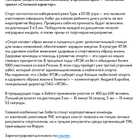
проект «Стальной характер».
Старт состоится на набережной реки Туры в 07:00 утра — это позволит
участникам завершить Забег до начала рабочего дня и успеть на все
мероприятия Форума. Проверить себя на прочность будет возможно
на дистанции 3 и 5 км. Победители каждой из дисциплин получат
наградные медали, а также призы от партнеров мероприятия.
«Спорт меняет образ жизни к лучшему и дает дополнительный стимул
для новых начинаний, обеспечивает зарядом энергии. В культуре ЯТЭК
мы уделяем особое внимание здоровью и спортивному образу жизни.
Здоровье команды и помощь в развитии спорта — это один из наших
главных приоритетов. В прошлые годы «ЯТЭК за бег» объединил более
1000 участников со всей России. В этом году пройдёт уже третий утренний
забег, который сплотит единомышленников и любителей спорта.
Мы надеемся, что «Забег ЯТЭК» соберёт ещё больше любителей спорта
и здорового образа жизни в Тюмени!» — комментирует Андрей Коробов,
генеральный директор ПАО «ЯТЭК».
В предыдущие годы в Забеге принимали участие от 400 до 600 человек.
Лучший результат на дистанции 3 км — 10 минут 16 секунд, 5 км — 15 минут
52 секунды.
Главной особенностью Забега станут корпоративные команды
от компаний-участников TNF, которые смогут показать не только личные
результаты спортсменов, но и лучшие результаты среди организаций ТЭК,
приехавших на Форум.
Зарегистрироваться можно по
ссылке
.