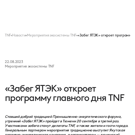
Меню
TNF
Новости
Мероприятия экосистемы TNF
«Забег ЯТЭК» откроет программу 
22.08.2023
Мероприятия экосистемы TNF
«Забег ЯТЭК» откроет
программу главного дня TNF
Ставший доброй традицией Промышленно-энергетического форума,
утренний «Забег ЯТЭК» пройдет в Тюмени 20 сентября в третий раз.
Участниками забега станут делегаты TNF, а также жители и гости города.
Генеральным партнером мероприятия традиционно выступит Якутская
топливно-энергетическая компания, а организатором — тюменский