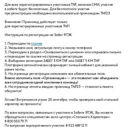
Для всех зарегистрированных участников TNF, включая СМИ, участие
в забеге будет бесплатным. Для бесплатного участия
при регистрации необходимо воспользоваться промокодом TNF23
Внимание! Промокод действует только
для зарегистрированных участников TNF!
Инструкция по регистрации на Забег ЯТЭК
1. Переходим по
ссылке
2. Указываем имя, актуальную почту и номер телефона
3. Переходим в раздел «Ознакомиться с ценами» или открываем письмо
и переходим по ссылке на страницу регистрации
4. Выбираем категорию ЗАБЕГ 3 КМ TNF или ЗАБЕГ 5 КМ TNF
Платформа автоматически сформирует личный кабинет для указанной
ранее почты.
5. На странице регистрации заполняем все обязательные поля.
Важно заполнить поле «Организация» — это позволит нам объединить
всех сотрудников одной компании в команду!
6. На странице оплаты вводим промокод TNF23 — стоимость пакета
обнулится!
Готово! Встречаемся утром 20 сентября, чтобы проверить свой стальной
характер на прочность!
По всем вопросам, связанным с участием в Забеге ЯТЭК, Вы можете
обращаться к специалистам колл-центра «Стального Характера»:
8 800 550 79 71
По вопросам корпоративного участия: 8 922 489 12 11