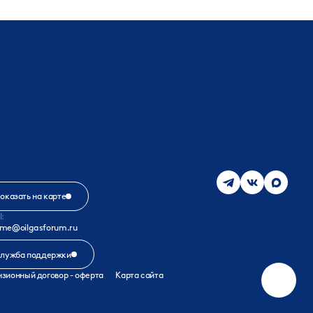
оказать на карте
l:
me@oilgasforum.ru
лужба поддержки
зионный договор - оферта
Карта сайта