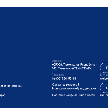
Адрес:
625026, Тюмень, ул. Республики
П
142, Тюменский ТЕХНОПАРК
Телефон:
E-mai
8 (800) 550-55-44
welco
Остались вопросы?
ьство Тюменской
С
Напишите в службу поддержки
ipsa
Политика конфиденциальности
Лицен