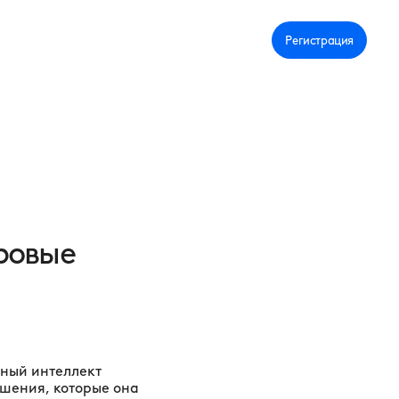
Личный кабинет
Регистрация
ровые
нный интеллект
ешения, которые она