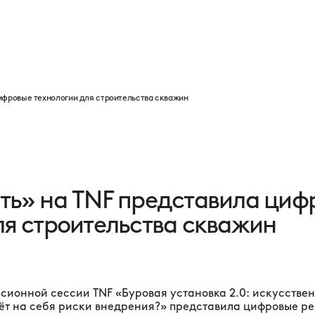
Программа
Партнеры
Выставка
Новости
Контакты
ифровые технологии для строительства скважин
ть» на TNF представила циф
ля строительства скважин
сионной сессии TNF «Буровая установка 2.0: искусстве
мёт на себя риски внедрения?» представила цифровые р