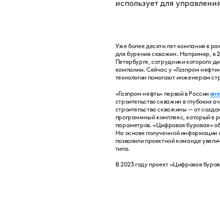
использует для управлени
Уже более десяти лет компания в 
для бурения скважин. Например, в 2
Петербурге, сотрудники которого ди
компании. Сейчас у «Газпром нефти
технологии помогают инженерам стр
«Газпром нефть» первой в России
вне
строительство скважин в глубоких 
строительства скважины — от создан
программный комплекс, который в р
параметров. «Цифровая буровая» об
На основе полученной информации 
позволили проектной команде увели
типа.
В 2023 году проект «Цифровая буро