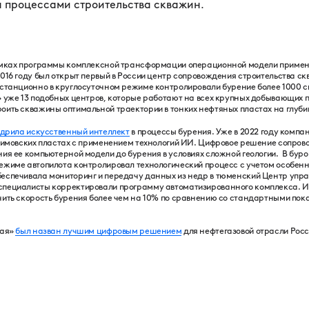
я процессами строительства скважин.
рамках программы комплексной трансформации операционной модели примен
016 году был открыт первый в России центр сопровождения строительства ск
станционно в круглосуточном режиме контролировали бурение более 1000 ск
» уже 13 подобных центров, которые работают на всех крупных добывающих
оить скважины оптимальной траектории в тонких нефтяных пластах на глубин
дрила искусственный интеллект
в процессы бурения. Уже в 2022 году комп
ачимовских пластах с применением технологий ИИ. Цифровое решение сопров
ия ее компьютерной модели до бурения в условиях сложной геологии. В бур
ежиме автопилота контролировал технологический процесс с учетом особенн
еспечивала мониторинг и передачу данных из недр в тюменский Центр упра
специалисты корректировали программу автоматизированного комплекса. И
чить скорость бурения более чем на 10% по сравнению со стандартными пок
вая»
был назван лучшим цифровым решением
для нефтегазовой отрасли Росс