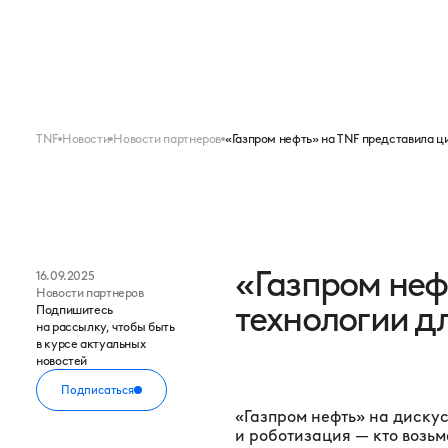
Меню
FORUM
EXPO
TNF
Новости
Новости партнеров
«Газпром нефть» на TNF представила ц
«Газпром неф
16.09.2025
Новости партнеров
технологии д
Подпишитесь
на рассылку, чтобы быть
в курсе актуальных
новостей
Подписаться
«Газпром нефть» на дискус
и роботизация — кто возь