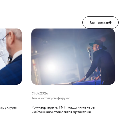
Все новости
31.07.2026
Темы и статусы форума
структуры
Рок-квартирник TNF: когда инженеры
и айтишники становятся артистами