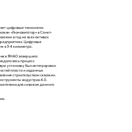
яет цифровые технологии
важин «Геонавигатор» в Санкт-
важин в год на всех активах
 предприятиях. Цифровые
е в 3-4 километра.
ания в ЯНАО завершила
ождало весь процесс
овую установку был интегрирован
остей пласта и заданных
вления строительством скважин.
нструменты индустрии 4.0.
азателями для скважин данного
ии.