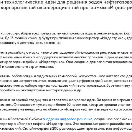
ои технологические идеи для решения задач нефтегазов
и корпоративной акселерационной программы «Индастри
экспресс-разборы всех представленных проектов и дали рекомендации, как
ты. До 15 лучших команд будут приглашены в акселератор «Индастрикс», где
перационную деятельность компании.
ует в российскую науку и помогает одаренной молодежи в реализации своег
т механизмы поиска и поддержки технологических проектов. Один из ее гла
ти разведки и добычи «Индастрикс». Она создана для развития технологич
 и капитального строительства.
ениям роботизации и аддитивных технологий, искусственного интеллекта для
ирования и строительства, автоматизации и цифровых двойников, зеленых т
ладского учета, лабораторных исследований, геологоразведки, бурения и вну
разработки и эксплуатации месторождений и др.
ения на зрелой стадии, так и стартапы на уровне идеи. За время все врем
 заявок. Финалистами уже стали более 60 проектов, которые прошли опытн
 решений уже внедрена на объектах «Газпром нефти» и выведена на отрасл
нии в Восточной Сибири
внедрено цифровое решение
, созданное российск
лератора «Газпром нефти» «Индастрикс». Это первая в отрасли российская 
 изысканий. Онлайн-сервис в 200 раз сокращает время анализа информации