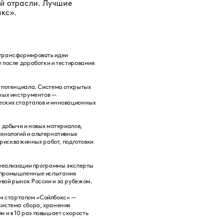
ой отрасли. Лучшие
кс».
 трансформировать идеи
 после доработки и тестирования
о потенциала. Система открытых
вных инструментов —
еских стартапов и инновационных
 добычи и новых материалов,
ехнологий и альтернативных
трискважинных работ, подготовки
я реализации программы эксперты
о-промышленные испытания
евой рынок России и за рубежом.
им стартапом «Сойлбокс» —
система сбора, хранения
 и в 10 раз повышает скорость