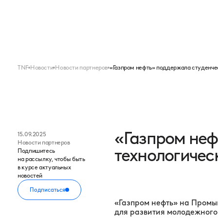
Меню
FORUM
EXPO
TNF
Новости
Новости партнеров
«Газпром нефть» поддержала студенче
«Газпром неф
15.09.2025
Новости партнеров
технологичес
Подпишитесь
на рассылку, чтобы быть
в курсе актуальных
новостей
Подписаться
«Газпром нефть» на Пром
для развития молодежного