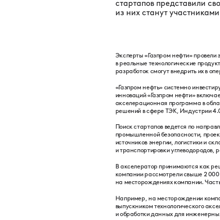
стартапов представили св
из них станут участникам
Эксперты «Газпром нефти» провели 
в реальные технологические продук
разработок смогут внедрить их в о
«Газпром нефть» системно инвестир
инноваций «Газпром нефти» включае
акселерационная программа в облас
решений в сфере ТЭК, Индустрии 4.0
Поиск стартапов ведется по направл
промышленной безопасности, проект
источников энергии, логистики и ск
и транспортировки углеводородов, 
В акселератор принимаются как реш
компании рассмотрели свыше 2 000
на месторождениях компании. Часть
Например, на месторождении компа
выпускником технологического аксе
и обработки данных для инженерных