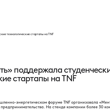
Программа
Партнеры
Выставка
Новости
Контакты
ские технологические стартапы на TNF
ть» поддержала студенческ
кие стартапы на TNF
ышленно-энергетическом форуме TNF организовала «Мен
 предпринимательства. На стенде компании более 30 ко