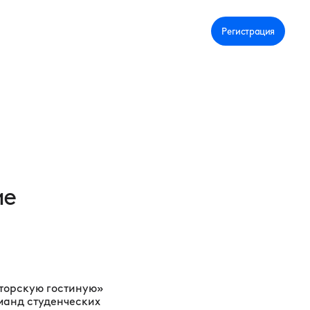
Личный кабинет
Регистрация
ие
торскую гостиную»
манд студенческих