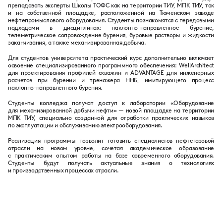
преподавать эксперты Школы ТОФС как на территории ТИУ, МПК ТИУ, так
и на собственной площадке, расположенной на Тюменском заводе
нефтепромыслового оборудования. Студенты познакомятся с передовыми
подходами в дисциплинах: наклонно-направленное бурение,
телеметрическое сопровождение бурения, буровые растворы и жидкости
заканчивания, а также механизированная добыча.
Для студентов университета практический курс дополнительно включает
освоение специализированного программного обеспечения: WellArchitect
для проектирования профилей скважин и ADVANTAGE для инженерных
расчетов при бурении и тренажера ННБ, имитирующего процесс
наклонно-направленного бурения.
Студенты колледжа получат доступ к лаборатории «Оборудование
для механизированной добычи нефти» — новой площадке на территории
МПК ТИУ, специально созданной для отработки практических навыков
по эксплуатации и обслуживанию электрооборудования.
Реализация программы позволит готовить специалистов нефтегазовой
отрасли на новом уровне, сочетая академическое образование
с практическим опытом работы на базе современного оборудования.
Студенты будут получать актуальные знания о технологиях
и производственных процессах отрасли.