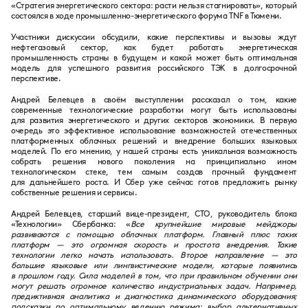
«Стратегия энергетического сектора: расти нельзя стагнировать», который
состоялся в ходе промышленно-энергетического форума TNF в Тюмени.
Участники дискуссии обсудили, какие перспективы и вызовы ждут
нефтегазовый сектор, как будет работать энергетическая
промышленность страны в будущем и какой может быть оптимальная
модель для успешного развития российского ТЭК в долгосрочной
перспективе.
Андрей Белевцев в своём выступлении рассказал о том, какие
современные технологические разработки могут быть использованы
для развития энергетического и других секторов экономики. В первую
очередь это эффективное использование возможностей отечественных
платформенных облачных решений и внедрение больших языковых
моделей. По его мнению, у нашей страны есть уникальная возможность
собрать решения нового поколения на принципиально ином
технологическом стеке, тем самым создав прочный фундамент
для дальнейшего роста. И Сбер уже сейчас готов предложить рынку
собственные решения и сервисы.
Андрей Белевцев, старший вице-президент, CTO, руководитель блока
«Технологии» Сбербанка:
«
Все крупнейшие мировые мейджоры
развиваются с помощью облачных платформ. Главный плюс таких
платформ — это огромная скорость и простота внедрения. Такие
технологии легко начать использовать. Второе направление — это
большие языковые или лингвистические модели, которые появились
в прошлом году. Сила моделей в том, что при правильном обучении они
могут решать огромное количество индустриальных задач. Например,
предиктивная аналитика и диагностика динамического оборудования;
подсказки по оптимальному ведению режима; выбор альтернативных