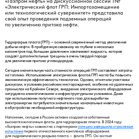
«Газпром нефть» на дискуссионной сессии TNF
«Электрический флот ГРП: Импортозамещение
или технологический суверенитет» представила
свой опыт проведения подземных операций
по увеличению притока нефти.
Гидроразрыв пласта (ГРП) — основной современный метод увеличения
добычи нефти. В пробуренную скважину на глубине в несколько
километров под большим давлением закачивают жидкость, которая
создает дополнительные трещины в очень твердой породе
для увеличения притока углеводородов.
Сегодня значительную часть стоимости операций ГРП составляют затраты
на топливо. Использование электрических флотов ГРП могло бы повысить
экономическую эффективность технологии. Однако, отметили участники
дискуссии, в условиях российских месторождений, особенно на удаленных
промыслах на Крайнем Севере, внедрение электрического оборудования
затруднено климатическими и инфраструктурными условиями. Даже
при использовании попутного нефтяного газа для выработки
электроэнергии потребуются значительные изначальные инвестиции
в обустройство необходимой инфраструктуры.
Напомним, сегодня в России активно создаются собственные
высокотехнологичные флоты для гидроразрыва пласта. В 2024 году
«Газпром нефть» совместно с партнерами
успешно завершила отраслевые
испытания
первого отечественного комплекса оборудования
для гидравлического разрыва пласта — флота ГРП. Он состоит