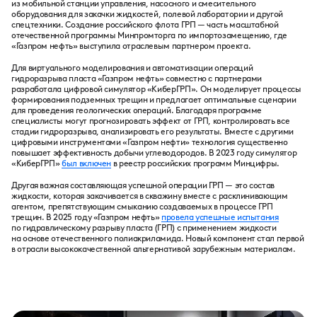
из мобильной станции управления, насосного и смесительного
оборудования для закачки жидкостей, полевой лаборатории и другой
спецтехники. Создание российского флота ГРП — часть масштабной
отечественной программы Минпромторга по импортозамещению, где
«Газпром нефть» выступила отраслевым партнером проекта.
Для виртуального моделирования и автоматизации операций
гидроразрыва пласта «Газпром нефть» совместно с партнерами
разработала цифровой симулятор «КиберГРП». Он моделирует процессы
формирования подземных трещин и предлагает оптимальные сценарии
для проведения геологических операций. Благодаря программе
специалисты могут прогнозировать эффект от ГРП, контролировать все
стадии гидроразрыва, анализировать его результаты. Вместе с другими
цифровыми инструментами «Газпром нефти» технология существенно
повышает эффективность добычи углеводородов. В 2023 году симулятор
«КиберГРП»
был включен
в реестр российских программ Минцифры.
Другая важная составляющая успешной операции ГРП — это состав
жидкости, которая закачивается в скважину вместе с расклинивающим
агентом, препятствующим смыканию создаваемых в процессе ГРП
трещин. В 2025 году «Газпром нефть»
провела успешные испытания
по гидравлическому разрыву пласта (ГРП) c применением жидкости
на основе отечественного полиакриламида. Новый компонент стал первой
в отрасли высококачественной альтернативой зарубежным материалам.