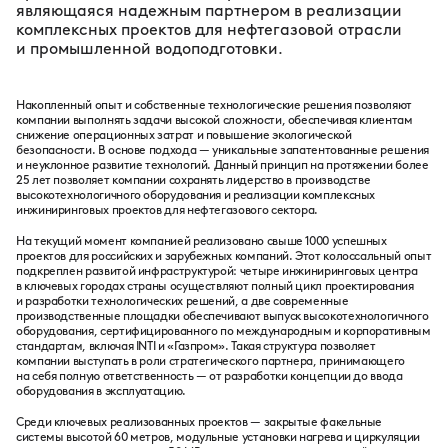
являющаяся надежным партнером в реализации
комплексных проектов для нефтегазовой отрасли
и промышленной водоподготовки.
Накопленный опыт и собственные технологические решения позволяют
компании выполнять задачи высокой сложности, обеспечивая клиентам
снижение операционных затрат и повышение экологической
безопасности. В основе подхода — уникальные запатентованные решения
и неуклонное развитие технологий. Данный принцип на протяжении более
25 лет позволяет компании сохранять лидерство в производстве
высокотехнологичного оборудования и реализации комплексных
инжиниринговых проектов для нефтегазового сектора.
На текущий момент компанией реализовано свыше 1000 успешных
проектов для российских и зарубежных компаний. Этот колоссальный опыт
подкреплен развитой инфраструктурой: четыре инжиниринговых центра
в ключевых городах страны осуществляют полный цикл проектирования
и разработки технологических решений, а две современные
производственные площадки обеспечивают выпуск высокотехнологичного
оборудования, сертифицированного по международным и корпоративным
стандартам, включая INTI и «Газпром». Такая структура позволяет
компании выступать в роли стратегического партнера, принимающего
на себя полную ответственность — от разработки концепции до ввода
оборудования в эксплуатацию.
Среди ключевых реализованных проектов — закрытые факельные
системы высотой 60 метров, модульные установки нагрева и циркуляции