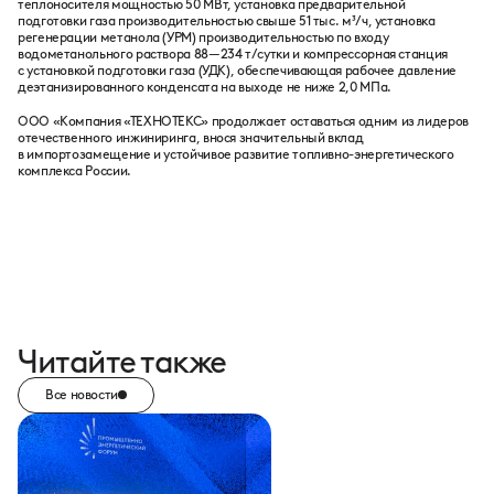
теплоносителя мощностью 50 МВт, установка предварительной
подготовки газа производительностью свыше 51 тыс. м³/ч, установка
регенерации метанола (УРМ) производительностью по входу
водометанольного раствора 88—234 т/сутки и компрессорная станция
с установкой подготовки газа (УДК), обеспечивающая рабочее давление
деэтанизированного конденсата на выходе не ниже 2,0 МПа.
ООО «Компания «ТЕХНОТЕКС» продолжает оставаться одним из лидеров
отечественного инжиниринга, внося значительный вклад
в импортозамещение и устойчивое развитие топливно-энергетического
комплекса России.
Читайте также
Все новости