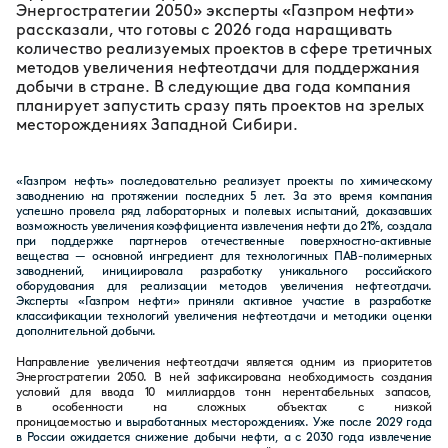
Энергостратегии 2050» эксперты «Газпром нефти»
рассказали, что готовы с 2026 года наращивать
количество реализуемых проектов в сфере третичных
методов увеличения нефтеотдачи для поддержания
добычи в стране. В следующие два года компания
планирует запустить сразу пять проектов на зрелых
месторождениях Западной Сибири.
«Газпром нефть» последовательно реализует проекты по химическому
заводнению на протяжении последних 5 лет. За это время компания
успешно провела ряд лабораторных и полевых испытаний, доказавших
возможность увеличения коэффициента извлечения нефти до 21%, создала
при поддержке партнеров отечественные поверхностно-активные
вещества — основной ингредиент для технологичных ПАВ-полимерных
заводнений, инициировала разработку уникального российского
оборудования для реализации методов увеличения нефтеотдачи.
Эксперты «Газпром нефти» приняли активное участие в разработке
классификации технологий увеличения нефтеотдачи и методики оценки
дополнительной добычи.
Направление увеличения нефтеотдачи является одним из приоритетов
Энергостратегии 2050. В ней зафиксирована необходимость создания
условий для ввода 10 миллиардов тонн нерентабельных запасов,
в особенности на сложных объектах с низкой
проницаемостью
и выработанных месторождениях. Уже после 2029 года
в России ожидается снижение добычи нефти, а с 2030 года извлечение