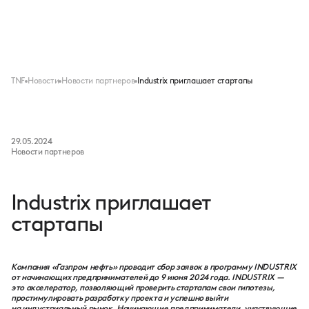
Меню
TNF
Новости
Новости партнеров
Industrix приглашает стартапы
29.05.2024
Новости партнеров
Industrix приглашает
стартапы
Компания «Газпром нефть» проводит сбор заявок в программу INDUSTRIX
от начинающих предпринимателей до 9 июня 2024 года. INDUSTRIX —
это акселератор, позволяющий проверить стартапам свои гипотезы,
простимулировать разработку проекта и успешно выйти
на индустриальный рынок. Начинающие предприниматели, участвующие