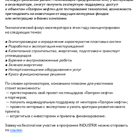
в акселераторе, смогут получить экспертную поддержку, доступ
к объектам «Газпром нефти» для тестирования технологий, возможность
претендовать на инвестиции от ведущих венчурных фондов
или интеграцию в бизнес компании.
Технологический фокус акселератора в этом году сконцентрирован
на следующих темах:
• Геологоразведка и определение характеристик пластовых систем
• Разработка и эксплуатация месторождений
• Капитальное строительство, энергетика, подготовка и транспорт
углеводородов
• Бурение и внутрискважинные работы
• Зеленая энергетика
• Импортозамещение оборудования и услуг
• Кросс-функциональные решения
По словам организаторов, основными плюсами для участников
станет возможность:
— протестировать свой проект на площадках «Газпром нефти»
и партнеров;
— получить индивидуальную поддержку от менторов «Газпром нефти»;
— провести интервью с экспертами и узнать критерии развития своего
проекта;
— встретиться с инвесторами и привлечь финансирование.
Заявку на бесплатное участие в программе INDUSTRIX можно отправить
по
ссылке
.