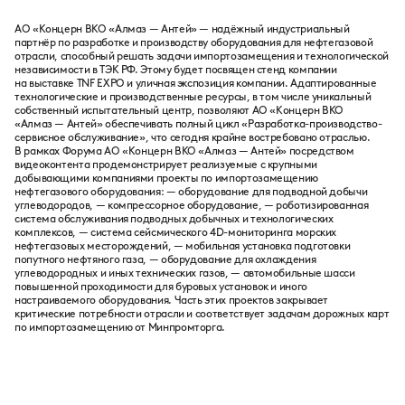
АО «Концерн ВКО «Алмаз — Антей» — надёжный индустриальный
партнёр по разработке и производству оборудования для нефтегазовой
отрасли, способный решать задачи импортозамещения и технологической
независимости в ТЭК РФ. Этому будет посвящен стенд компании
на выставке TNF EXPO и уличная экспозиция компании. Адаптированные
технологические и производственные ресурсы, в том числе уникальный
собственный испытательный центр, позволяют АО «Концерн ВКО
«Алмаз — Антей» обеспечивать полный цикл «Разработка-производство-
сервисное обслуживание», что сегодня крайне востребовано отраслью.
В рамках Форума АО «Концерн ВКО «Алмаз — Антей» посредством
видеоконтента продемонстрирует реализуемые с крупными
добывающими компаниями проекты по импортозамещению
нефтегазового оборудования: — оборудование для подводной добычи
углеводородов, — компрессорное оборудование, — роботизированная
система обслуживания подводных добычных и технологических
комплексов, — система сейсмического 4D-мониторинга морских
нефтегазовых месторождений, — мобильная установка подготовки
попутного нефтяного газа, — оборудование для охлаждения
углеводородных и иных технических газов, — автомобильные шасси
повышенной проходимости для буровых установок и иного
настраиваемого оборудования. Часть этих проектов закрывает
критические потребности отрасли и соответствует задачам дорожных карт
по импортозамещению от Минпромторга.