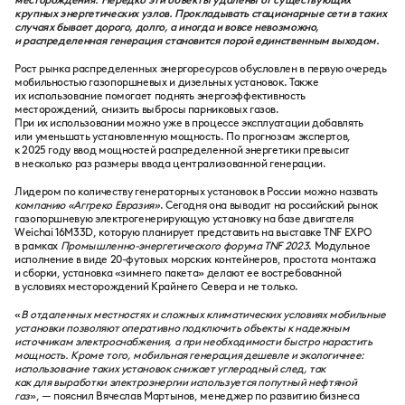
месторождения. Нередко эти объекты удалены от существующих
крупных энергетических узлов. Прокладывать стационарные сети в таких
случаях бывает дорого, долго, а иногда и вовсе невозможно,
и распределенная генерация становится порой единственным выходом.
Рост рынка распределенных энергоресурсов обусловлен в первую очередь
мобильностью газопоршневых и дизельных установок. Также
их использование помогает поднять энергоэффективность
месторождений, снизить выбросы парниковых газов.
При их использовании можно уже в процессе эксплуатации добавлять
или уменьшать установленную мощность. По прогнозам экспертов,
к 2025 году ввод мощностей распределенной энергетики превысит
в несколько раз размеры ввода централизованной генерации.
Лидером по количеству генераторных установок в России можно назвать
компанию «Аггреко Евразия»
. Сегодня она выводит на российский рынок
газопоршневую электрогенерирующую установку на базе двигателя
Weichai 16M33D, которую планирует представить на выставке TNF EXPO
в рамках
Промышленно-энергетического форума TNF 2023
. Модульное
исполнение в виде 20-футовых морских контейнеров, простота монтажа
и сборки, установка «зимнего пакета» делают ее востребованной
в условиях месторождений Крайнего Севера и не только.
«
В отдаленных местностях и сложных климатических условиях мобильные
установки позволяют оперативно подключить объекты к надежным
источникам электроснабжения, а при необходимости быстро нарастить
мощность. Кроме того, мобильная генерация дешевле и экологичнее:
использование таких установок снижает углеродный след, так
как для выработки электроэнергии используется попутный нефтяной
газ
», — пояснил Вячеслав Мартынов, менеджер по развитию бизнеса