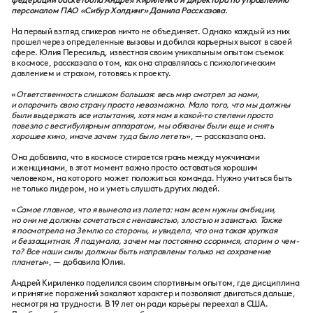
федерации баскетбола Андрея Кириленко и директора по управлению
персоналом ПАО «Сибур Холдинг» Данила Рассказова.
На первый взгляд спикеров ничто не объединяет. Однако каждый из них
прошел через определенные вызовы и добился карьерных высот в своей
сфере. Юлия Пересильд, известная своим уникальным опытом съемок
в космосе, рассказала о том, как она справлялась с психологическим
давлением и страхом, готовясь к проекту.
«
Ответственность слишком большая: весь мир смотрел за нами,
и опорочить свою страну просто невозможно. Мало того, что мы должны
были выдержать все испытания, хотя нам в какой-то степени просто
повезло с вестибулярным аппаратом, мы обязаны были еще и снять
хорошее кино, иначе зачем туда было лететь
», — рассказала она.
Она добавила, что в космосе стирается грань между мужчинами
и женщинами, в этот момент важно просто оставаться хорошим
человеком, на которого может положиться команда. Нужно учиться быть
не только лидером, но и уметь слушать других людей.
«
Самое главное, что я вынесла из полета: нам всем нужны амбиции,
но они не должны сочетаться с ненавистью, злостью и завистью. Также
я посмотрела на Землю со стороны, и увидела, что она такая хрупкая
и беззащитная. Я подумала, зачем мы постоянно ссоримся, спорим о чем-
то? Все наши силы должны быть направлены только на сохранение
планеты
», — добавила Юлия.
Андрей Кириленко поделился своим спортивным опытом, где дисциплина
и принятие поражений закаляют характер и позволяют двигаться дальше,
несмотря на трудности. В 19 лет он ради карьеры переехал в США.