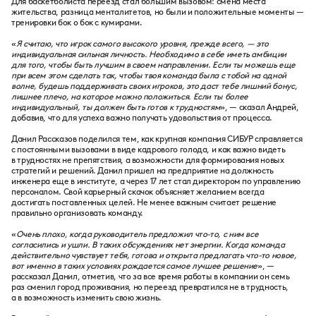
Для баскетболиста переезд стал большим вызовом: смена места
жительства, разница менталитетов, но были и положительные моменты —
тренировки бок о бок с кумирами.
«
Я считаю, что игрок самого высокого уровня, прежде всего, — это
индивидуальная сильная личность. Необходимо в себе иметь амбиции
для того, чтобы быть лучшим в своем направлении. Если ты можешь еще
при всем этом сделать так, чтобы твоя команда была с тобой на одной
волне, будешь поддерживать своих игроков, это даст тебе лишний бонус,
лишнее плечо, на которое можно положиться. Если ты более
индивидуальный, ты должен быть готов к трудностям
», — сказал Андрей,
добавив, что для успеха важно получать удовольствия от процесса.
Данил Рассказов поделился тем, как крупная компания СИБУР справляется
с постоянными вызовами в виде кадрового голода, и как важно видеть
в трудностях не препятствия, а возможности для формирования новых
стратегий и решений. Данил пришел на предприятие на должность
инженера еще в институте, а через 17 лет стал директором по управлению
персоналом. Свой карьерный скачок объясняет желанием всегда
достигать поставленных целей. Не менее важным считает решение
правильно организовать команду.
«
Очень плохо, когда руководитель предложил что-то, с ним все
согласились и ушли. В таких обсуждениях нет энергии. Когда команда
действительно чувствует тебя, готова и открыта предлагать что-то новое,
вот именно в таких условиях рождается самое лучшее решение
», —
рассказал Данил, отметив, что за все время работы в компании он семь
раз сменил город проживания, но переезд превратился не в трудность,
а в возможность изменить свою жизнь.