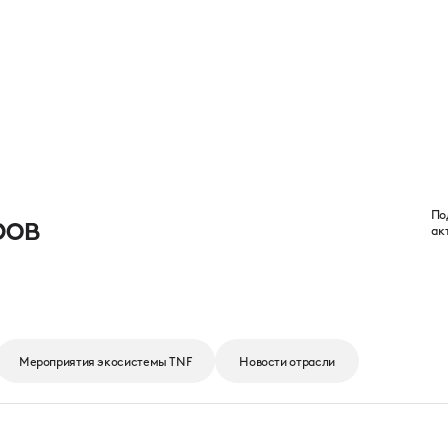
Программа
Партнеры
Выставка
Новости
Контакты
ров
По
ак
Мероприятия экосистемы TNF
Новости отрасли