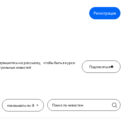
Личный кабинет
Регистрация
дпишитесь на рассылку, чтобы быть в курсе
Подписаться
туальных новостей
searc
показывать по: 8
8
карточек