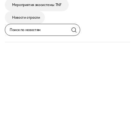
8
карточек
Мероприятия экосистемы TNF
16
карточек
24
карточки
Новости отрасли
search