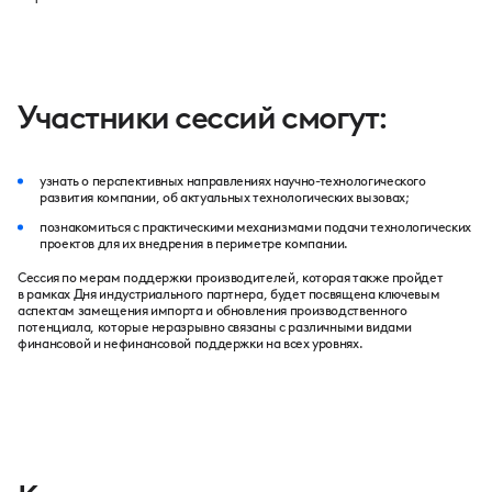
Участники сессий смогут:
узнать о перспективных направлениях научно-технологического
развития компании, об актуальных технологических вызовах;
познакомиться с практическими механизмами подачи технологических
проектов для их внедрения в периметре компании.
Сессия по мерам поддержки производителей, которая также пройдет
в рамках Дня индустриального партнера, будет посвящена ключевым
аспектам замещения импорта и обновления производственного
потенциала, которые неразрывно связаны с различными видами
финансовой и нефинансовой поддержки на всех уровнях.