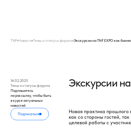
Меню
FORUM
EXPO
TNF
Новости
Темы и статусы форума
Экскурсии на TNF EXPO как бизне
Экскурсии на
14.02.2025
Темы и статусы форума
Подпишитесь
на рассылку, чтобы быть
в курсе актуальных
новостей
Новая практика прошлого 
Подписаться
как со стороны гостей, та
целевой работы с участни