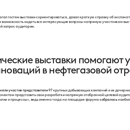
огал гостям выставки сориентироваться, давал краткую справку об экспона
я возможность задать все интересующие вопросы напрямую участникам выс
й запрос аудитории.
ические выставки помогают 
новаций в нефтегазовой от
няли участие представители
97 крупных добывающих компаний и их дочерни
онентам представить свои разработки напрямую отобранной целевой аудито
логии и процессы», ведь именно тогда на площадке форума
собралось
наибол