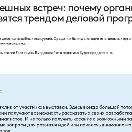
ешных встреч: почему орга
вятся трендом деловой про
е десятка подобных экскурсий. Среди них были делегации от отдельных орг
стников форума.
я выставки Екатерины Булдаковой эта практика будет продолжена.
PO
клик от участников выставки. Здесь всегда большой пото
они получают возможность рассказать о своих разработка
иалистов. И не только получить касание с возможными з
ные вопросы для развития идей или привлечь внимание м
алов.