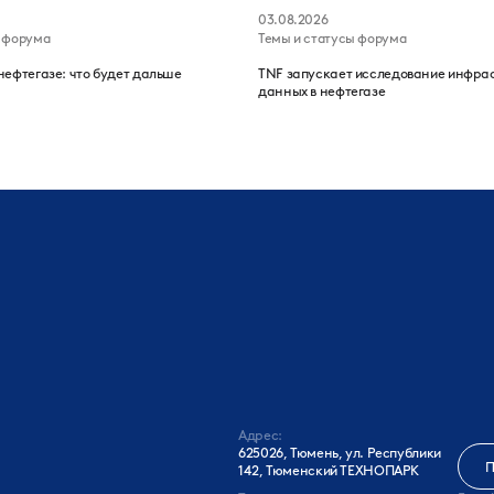
03.08.2026
ы форума
Темы и статусы форума
нефтегазе: что будет дальше
TNF запускает исследование инфра
данных в нефтегазе
Адрес:
625026, Тюмень, ул. Республики
П
142, Тюменский ТЕХНОПАРК