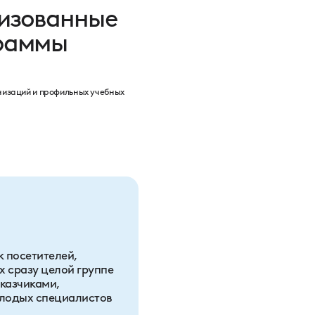
низованные
граммы
анизаций и профильных учебных
к посетителей,
х сразу целой группе
аказчиками,
олодых специалистов