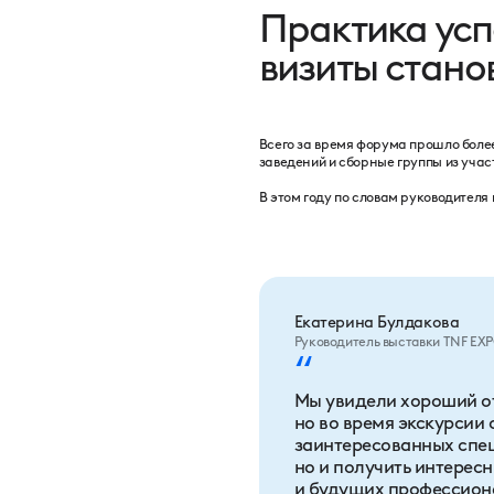
Практика усп
визиты стано
Всего за время форума прошло боле
заведений и сборные группы из уча
В этом году по словам руководител
Екатерина Булдакова
Руководитель выставки TNF EX
“
Мы увидели хороший от
но во время экскурсии 
заинтересованных спец
но и получить интерес
и будущих профессион