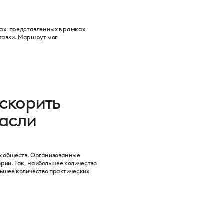
тах, представленных в рамках
тавки. Маршрут мог
ускорить
расли
х обществ. Организованные
рии. Так, наибольшее количество
ьшее количество практических