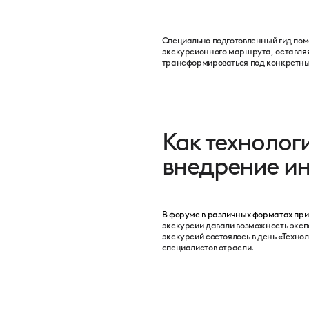
Специально подготовленный гид пом
экскурсионного маршрута, оставля
трансформироваться под конкретны
Как технолог
внедрение ин
В форуме в различных форматах при
экскурсии давали возможность эксп
экскурсий состоялось в день «Техно
специалистов отрасли.