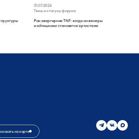
31.07.2026
Темы и статусы форума
структуры
Рок-квартирник TNF: когда инженеры
и айтишники становятся артистами
оказать на карте