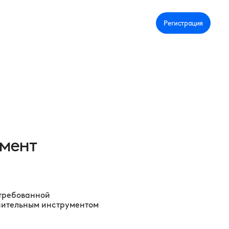
Личный кабинет
Регистрация
умент
стребованной
олнительным инструментом