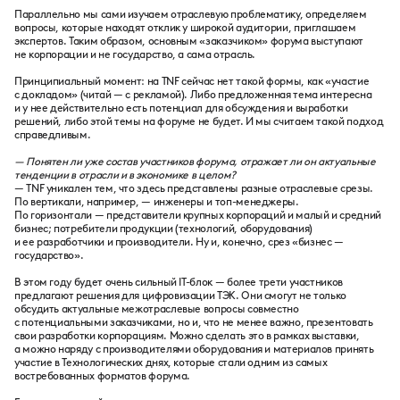
Параллельно мы сами изучаем отраслевую проблематику, определяем
вопросы, которые находят отклик у широкой аудитории, приглашаем
экспертов. Таким образом, основным «заказчиком» форума выступают
не корпорации и не государство, а сама отрасль.
Принципиальный момент: на TNF сейчас нет такой формы, как «участие
с докладом» (читай — с рекламой). Либо предложенная тема интересна
и у нее действительно есть потенциал для обсуждения и выработки
решений, либо этой темы на форуме не будет. И мы считаем такой подход
справедливым.
— Понятен ли уже состав участников форума, отражает ли он актуальные
тенденции в отрасли и в экономике в целом?
— TNF уникален тем, что здесь представлены разные отраслевые срезы.
По вертикали, например, — инженеры и топ-менеджеры.
По горизонтали — представители крупных корпораций и малый и средний
бизнес; потребители продукции (технологий, оборудования)
и ее разработчики и производители. Ну и, конечно, срез «бизнес —
государство».
В этом году будет очень сильный IT-блок — более трети участников
предлагают решения для цифровизации ТЭК. Они смогут не только
обсудить актуальные межотраслевые вопросы совместно
с потенциальными заказчиками, но и, что не менее важно, презентовать
свои разработки корпорациям. Можно сделать это в рамках выставки,
а можно наряду с производителями оборудования и материалов принять
участие в Технологических днях, которые стали одним из самых
востребованных форматов форума.