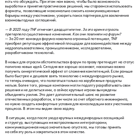
есть что обсуждать. При этом нам важно, чтобы была возможность
выработки и принятия практических решений, мы стараемся использовать
форматы, позволяющие максимально снизить коммуникационные
барьеры между участниками, ускорить поиск партнеров для заключения
взаимовыгодных соглашений.
— В 2023 году TNF отмечает двадцатилетие. За это время отрасль
претерпела существенные изменения. Как они повлияли на форум?
— За 20 лет команда форума накопила огромный потенциал, TNF
приобрел репутацию эффективной площадки для взаимодействия между
недропользователями, промышленниками, исследователями,
разработчиками технологий.
В новых для отрасли обстоятельствах форум по праву претендует на статус
полигона новых идей. Сегодня все хорошо осознают, насколько важно
получить синергетический эффект от сложения компетенций. Если раньше
было быстрее и дешевле взять технологию с международного рынка,
то теперь очевидно, что полагаться только на зарубежные продукты
нельзя. Более того, раньше компании могли подолгу разрабатывать свои
решения и не делиться ими, а сейчас крупные игроки вынуждены
объединять усилия. Это дает дополнительный шанс на развитие
отечественных разработок, в том числе за счет обратного инжиниринга,
но нужно создать комфортные условия для консолидации всех участников
процесса. В этом мы видим свою задачу.
В ситуации, когда после ухода крупных международных ассоциаций
и структур, выступающих межотраслевыми интеграторами,
коммуникационная ниша значительно опустела, мы готовы принять
на себя эту роль и закрепиться в этом качестве.