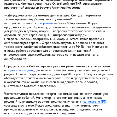
экспертов. Что ждет участников ХХ, юбилейного TNF, рассказывает
программный директор форума Антонина Козьмина.
— До форума осталось меньше двух месяцев. Как идет подготовка,
по какому принципу формируется программа?
— В целом готовность
программы
— более 80 процентов. Форум
продлится три дня. Первый будет посвящен технологиям и оборудованию
для разведки и добычи, второй — вопросам стратегического развития
отрасли, акценты третьего дня — цифровизация и кадры.
При формировании программы мы исходим из того, какие проблемы
сегодня волнуют отрасль. Определить актуальные вопросы помогает
тесное взаимодействие с блоком вице-премьера РФ Дениса Мантурова,
а также работа в течение года с представителями компаний
и профессиональных сообществ, которые сами предлагают темы
для обсуждения.
Наряду с этим любой эксперт или участник рынка может связаться с нами
и
поделиться идеей
, для этого на сайте форума существует специальный
раздел. Прием предложений продлится до 20 августа. Каждая инициатива
обсуждается с привлечением экспертов — это и представители бизнеса,
и консалтинговые компании. И если тема действительно важная,
мы готовы ее включить в программу.
Часто поступают предложения организовать секции по результатам уже
прошедших событий. Например, много тем для совместного поиска
решений на площадке форума предложили участники
саммита по ГРП
,
состоявшегося в мае. Когда специалисты видят, что такие встречи
приносят практическую пользу, они возвращаются с идеями, многие
из которых находят свое отражение в программе.