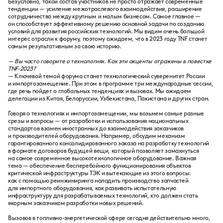
Безусловно, такой состав участников не просто отражает современные
тенденции — усиление межотраслевого взаимодействия, расширение
сотрудничества между крупным и малым бизнесом. Самое главное —
он способствует эффективному решению основной задачи по созданию
условий для развития российских технологий. Мы видим очень большой
интерес отрасли к форуму, поэтому ожидаем, что в 2023 году TNF станет
самым результативным за свою историю.
— Вы часто говорите о технологиях. Как эти акценты отражены в повестке
TNF-2023?
— Ключевой темой форума станет технологический суверенитет России
и импортозамещение. При этом в программе три международные сессии,
где речь пойдет о глобальных тенденциях и вызовах. Мы ожидаем
делегации из Китая, Белоруссии, Узбекистана, Пакистана и других стран.
Говоря о технологиях и импортозамещении, мы возьмем самые разные
срезы и вопросы — от разработки и использования национальных
стандартов взамен иностранных до взаимодействия заказчиков
и производителей оборудования. Например, обсудим механизм
гарантированного консолидированного заказа на разработку технологий
в формате договоров будущей вещи, который позволяет замахнуться
на самое современное высокотехнологичное оборудование. Важная
тема — обеспечение бесперебойного функционирования объектов
критической инфраструктуры ТЭК и вытекающие из этого вопросы:
как с помощью реинжиниринга наладить производство запчастей
для импортного оборудования, как развивать испытательную
инфраструктуру для разрабатываемых технологий, кто должен стать
якорным заказчиком разработки новых решений.
Вызовов в топливно-энергетической сфере сегодня действительно много,