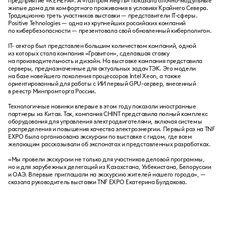
предприятие «КЕНЕРА». А «Газпром нефть» показала блочно-модульные
жилые дома для комфортного проживания в условиях Крайнего Севера.
Традиционно треть участников выставки — представители IT-сферы.
Positive Tehnologies — одна из крупнейших российских компаний
по кибербезопасности — презентовала свой обновленный киберполигон.
IT- сектор был представлен большим количеством компаний, одной
из которых стала компания «Гравитон», сделавшая ставку
на производительность и дизайн. На выставке компания представила
серверы, предназначенные для актуальных задач ТЭК. Это модели
на базе новейшего поколения процессоров Intel Xeon, а также
ориентированный для работы с ИИ первый GPU-сервер, внесенный
в реестр Минпромторга России.
Технологичные новинки впервые в этом году показали иностранные
партнеры из Китая. Так, компания CHINT представила полный комплекс
оборудования для управления электродвигателями, включая системы
распределения и повышения качества электроэнергии. Первый раз на TNF
EXPO была организована экскурсии по выставке с гидом, где всем
желающим рассказывали об экспонатах и представленных разработках.
«Мы провели экскурсии не только для участников деловой программы,
но и для зарубежных делегаций из Казахстана, Узбекистана, Белоруссии
и ОАЭ. Впервые приглашали на экскурсию жителей нашего города», —
сказала руководитель выставки TNF EXPO Екатерина Булдакова.