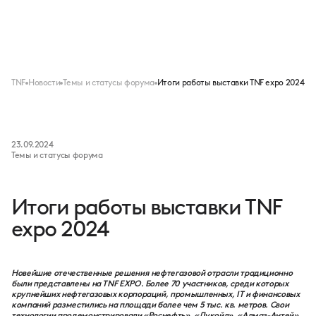
Меню
TNF
Новости
Темы и статусы форума
Итоги работы выставки TNF expo 2024
23.09.2024
Темы и статусы форума
Итоги работы выставки TNF
expo 2024
Новейшие отечественные решения нефтегазовой отрасли традиционно
были представлены на TNF EXPO. Более 70 участников, среди которых
крупнейших нефтегазовых корпораций, промышленных, IT и финансовых
компаний разместились на площади более чем 5 тыс. кв. метров. Свои
технологии продемонстрировали «Роснефть», «Лукойл», «Алмаз-Антей»,