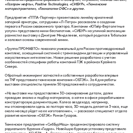
«Газпром нефть», Positive Technologies, «СИБУР», «Тюменские
моторостроители», «Технологии ОФС» и другие.
Предприятие «ПТПА-Партнер» презентовало линейку криогенной
запорной арматуры, сотрудники «Л-Петро» рассказали о создании
первого в России скважинного трактора. Компании «ЮТэйр-Вертолетные
услуги» представила мини-беспилотник. «СИБУР» на уличной экспозиции
разместил выставку о Дмитрие Менделееве, который родился в Тобольске
и заложил основы современной химии.
«Группа ПРОМАВТО» показала уникальный для России противодроновый
комплекс, оснащенный системой с тремя видами детекции и управляемый
искусственным интеллектом. Новое решение разработано с учетом
особенностей специфики работы компаний ТЭК в районах Крайнего
Севера.
Обратный инжиниринг запчастей и собственные разработки впервые
на TNF представила тюменская компания «ОБТЭК». За 4 дня работы
выставки специалисты приняли 50 предложений о сотрудничестве.
«На выставке мы предоставляем 3D-сканирование детали, далее
проводим анализ и подбор материалов, а затем в офисе разрабатываем
конструкторскую документацию. Колесо вездехода, например,
мы отсканировали здесь за полтора часа, 3D-модель делается 3 часа, еще
около месяца уйдет на ее изготовление», — рассказал специалист отдела
развития компании «ОБТЭК» Роман Гусаров.
Тюменское предприятие «СибБурМаш» продемонстрировало систему
радиального бурения «Гидра». Новейшую буровую установку представило