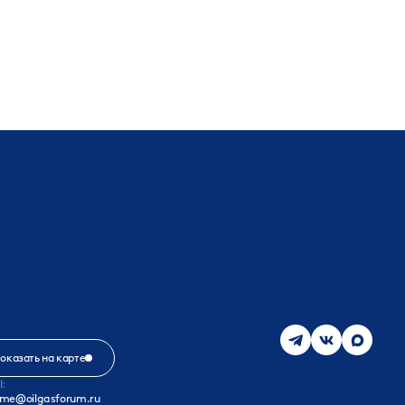
оказать на карте
l:
me@oilgasforum.ru