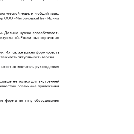
логической модели и общий язык,
ектор ООО «МетролоджиНет» Ирина
ты. Дальше нужно способствовать
 актуальной. Различные сервисные
и. Их так же важно формировать
слеживать актуальность версии.
итает заместитель руководителя
дальше не только для внутренней
 зачастую различные приложения
ые формы по типу оборудования