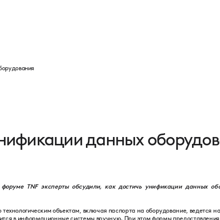
Программа
Партнеры
Выставка
Новости
Контакты
оборудования
унификации данных оборудо
 форуме TNF эксперты обсудили, как достичь унификации данных об
технологическим объектам, включая паспорта на оборудование, ведется на
ится в информационные системы вручную. При этом формы предоставления 