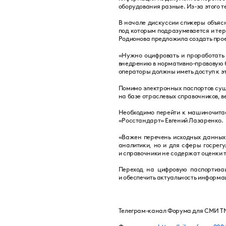
оборудования разные. Из-за этого 
В начале дискуссии спикеры объясн
под которым подразумевается и те
Родионова предложила создать про
«Нужно оцифровать и проработать 
внедрению в нормативно-правовую б
операторы должны иметь доступ к эт
Помимо электронных паспортов сущ
на базе отраслевых справочников, 
Необходимо перейти к машиночитае
«Росстандарт» Евгений Лазаренко.
«Важен перечень исходных данных.
аналитики, но и для сферы госрег
и справочники не содержат оценки т
Переход на цифровую паспортизац
и обеспечить актуальность информа
Телеграм-канал Форума для СМИ T