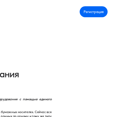
Личный кабинет
Регистрация
вания
орудования с помощью единого
 бумажных носителях. Сейчас вся
данных по одному и тому же типу