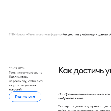
Меню
FORUM
EXPO
TNF
Новости
Темы и статусы форума
Как достичь унификации данных 
Как достичь 
20.09.2024
Темы и статусы форума
Подпишитесь
на рассылку, чтобы быть
в курсе актуальных
новостей
На Промышленно-энергетическом
Подписаться
цифрового языка.
Эксплуатационная документация по 
информация из документов перенос