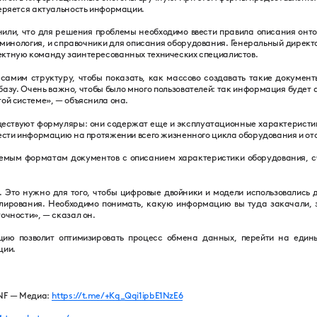
теряется актуальность информации.
или, что для решения проблемы необходимо ввести правила описания онто
рминология, и справочники для описания оборудования. Генеральный дир
ектную команду заинтересованных технических специалистов.
самим структуру, чтобы показать, как массово создавать такие докумен
азу. Очень важно, чтобы было много пользователей: так информация будет
ой системе», — объяснила она.
ествуют формуляры: они содержат еще и эксплуатационные характеристик
вести информацию на протяжении всего жизненного цикла оборудования и от
мым форматам документов с описанием характеристики оборудования, сч
 Это нужно для того, чтобы цифровые двойники и модели использовались 
улирования. Необходимо понимать, какую информацию вы туда закачали,
очности», — сказал он.
ию позволит оптимизировать процесс обмена данных, перейти на един
ции.
NF — Медиа:
https://t.me/+Kq_Qqi1ipbE1NzE6