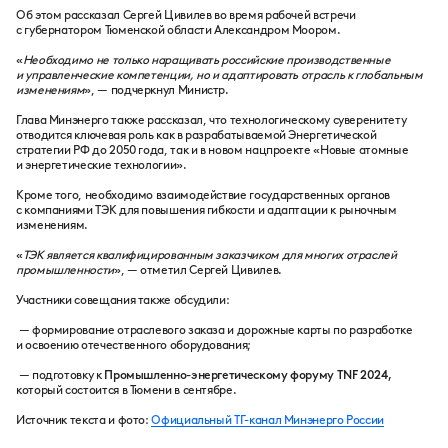
Об этом рассказал Сергей Цивилев во время рабочей встречи
с губернатором Тюменской области Александром Моором.
«
Необходимо не только наращивать российские производственные
и управленческие компетенции, но и адаптировать отрасль к глобальным
изменениям
», — подчеркнул Министр.
Глава Минэнерго также рассказал, что технологическому суверенитету
отводится ключевая роль как в разрабатываемой Энергетической
стратегии РФ до 2050 года, так и в новом нацпроекте «Новые атомные
и энергетические технологии».
Кроме того, необходимо взаимодействие государственных органов
с компаниями ТЭК для повышения гибкости и адаптации к рыночным
изменениям.
«
ТЭК является квалифицированным заказчиком для многих отраслей
промышленности
», — отметил Сергей Цивилев.
Участники совещания также обсудили:
— формирование отраслевого заказа и дорожные карты по разработке
и освоению отечественного оборудования;
— подготовку к
Промышленно-энергетическому форуму TNF 2024,
который состоится в Тюмени в сентябре.
Источник текста и фото:
Официальный ТГ-канал Минэнерго России