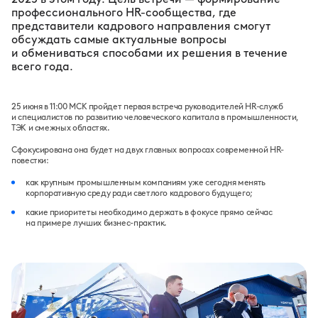
профессионального HR-сообщества, где
представители кадрового направления смогут
обсуждать самые актуальные вопросы
и обмениваться способами их решения в течение
всего года.
25 июня в 11:00 МСК пройдет
первая встреча
руководителей HR-служб
и специалистов по развитию человеческого капитала в промышленности,
ТЭК и смежных областях.
С
фокусирована она будет на двух главных вопросах современной HR-
повестки:
как крупным промышленным компаниям уже сегодня менять
корпоративную среду ради светлого кадрового будущего;
какие приоритеты необходимо держать в фокусе прямо сейчас
на примере лучших бизнес-практик.