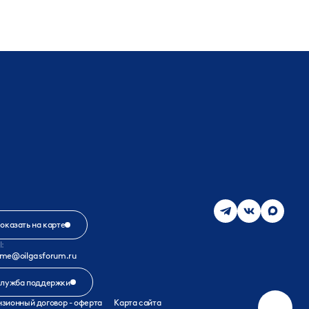
оказать на карте
l:
me@oilgasforum.ru
лужба поддержки
зионный договор - оферта
Карта сайта