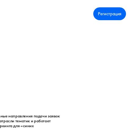
Личный кабинет
Регистрация
вные направления подачи заявок
 отрасли тематик и работает
оркинга для «синих