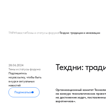
Меню
FORUM
EXPO
TNF
Новости
Темы и статусы форума
Техдни: традиции и инновации
Техдни: трад
28.06.2024
Темы и статусы форума
Подпишитесь
на рассылку, чтобы быть
в курсе актуальных
новостей
Организационный комитет Техноло
Подписаться
на конкурс технологических проект
на достижение задач, поставленных
воротничков».