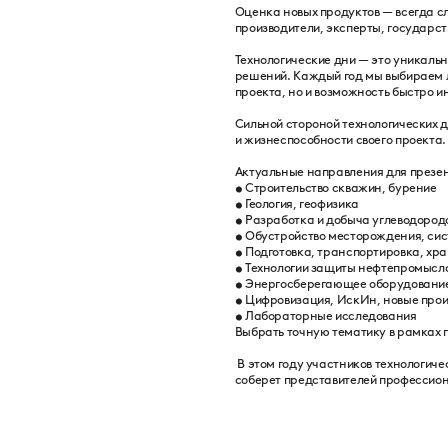
Оценка новых продуктов — всегда сл
производители, эксперты, государст
Технологические дни — это уникальн
решений. Каждый год мы выбираем л
проекта, но и возможность быстро 
Сильной стороной технологических д
и жизнеспособности своего проекта.
Актуальные направления для презен
• Строительство скважин, бурение
• Геология, геофизика
• Разработка и добыча углеводоро
• Обустройство месторождения, си
• Подготовка, транспортировка, хр
• Технологии защиты нефтепромысло
• Энергосберегающее оборудование
• Цифровизация, ИскИн, новые про
• Лабораторные исследования
Выбрать точную тематику в рамках
В этом году участников технологич
соберет представителей профессион