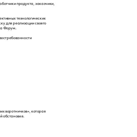
аботчики продукта, заказчики,
ективных технологических
ку для реализации своего
на Форум.
 востребованности
их воротничков», которая
й обстановке.