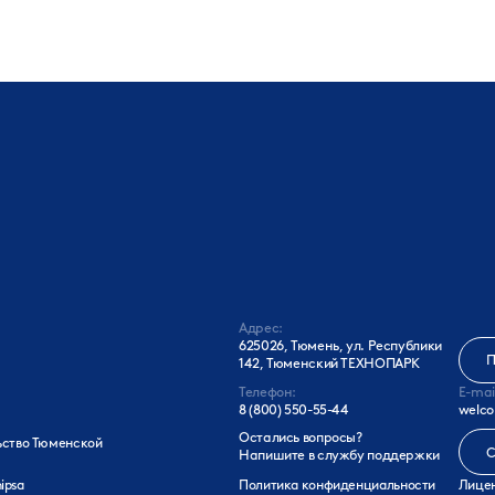
Адрес:
625026, Тюмень, ул. Республики
П
142, Тюменский ТЕХНОПАРК
Телефон:
E-mai
8 (800) 550-55-44
welco
Остались вопросы?
ьство Тюменской
С
Напишите в службу поддержки
ipsa
Политика конфиденциальности
Лицен