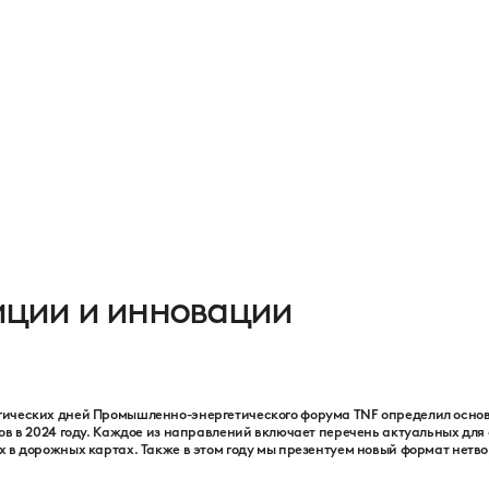
Программа
Партнеры
Выставка
Новости
Контакты
иции и инновации
гических дней Промышленно-энергетического форума TNF определил осно
ов в 2024 году. Каждое из направлений включает перечень актуальных для
 в дорожных картах. Также в этом году мы презентуем новый формат нетв