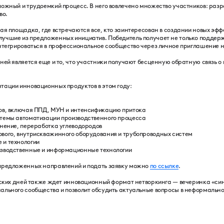
ожный и трудоемкий процесс. В него вовлечено множество участников: разр
во.
ая площадка, где встречаются все, кто заинтересован в создании новых эфф
учшие из предложенных инициатив. Победитель получает не только поддерж
интегрироваться в профессиональное сообщество через личное приглашение 
ней является еще и то, что участники получают бесценную обратную связь о
тации инновационных продуктов в этом году:
дов, включая ППД, МУН и интенсификацию притока
стемы автоматизации производственного процесса
анение, переработка углеводородов
вого, внутрискважинного оборудования и трубопроводных систем
 и технологии
изводственные и информационные технологии
 предложенных направлений и подать заявку можно
по ссылке
.
еских дней также ждет инновационный формат нетворкинга — вечеринка «син
ального сообщества и позволит обсудить актуальные вопросы в неформально