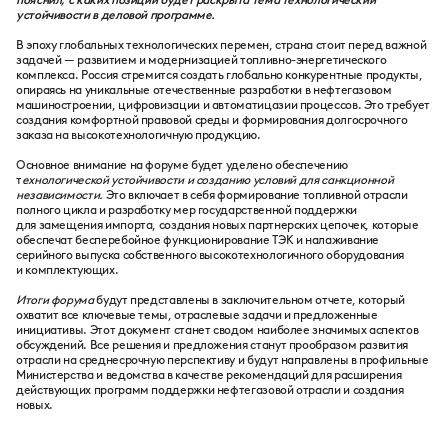
пояснил, с каких позиций будет раскрыта тема технологический
устойчивости в деловой программе.
В эпоху глобальных технологических перемен, страна стоит перед важной
задачей — развитием и модернизацией топливно-энергетического
комплекса. Россия стремится создать глобально конкурентные продукты,
опираясь на уникальные отечественные разработки в нефтегазовом
машиностроении, цифровизации и автоматицазии процессов. Это требует
создания комфортной правовой среды и формирования долгосрочного
заказа на высокотехнологичную продукцию.
Основное внимание на форуме будет уделено обеспечению
т
ехнологической устойчивости и созданию условий для санкционной
независимости.
Это включает в себя формирование топливной отрасли
полного цикла и разработку мер государственной поддержки
для замещения импорта, создания новых партнерских цепочек, которые
обеспечат бесперебойное функционирование ТЭК и налаживание
серийного выпуска собственного высокотехнологичного оборудования
и комплектующих.
Итоги форума
будут представлены в заключительном отчете, который
охватит все ключевые темы, отраслевые задачи и предложенные
инициативы. Этот документ станет сводом наиболее значимых аспектов
обсуждений. Все решения и предложения станут прообразом развития
отрасли на среднесрочную перспективу и будут направлены в профильные
Министерства и ведомства в качестве рекомендаций для расширения
действующих программ поддержки нефтегазовой отрасли и создания
новых.