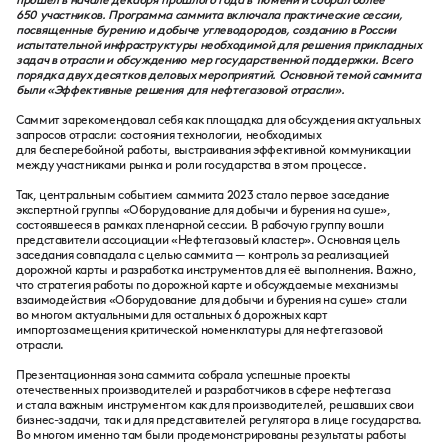
прошел в начале декабря прошлого года в Тюмени и собрал более
650 участников. Программа саммита включала практические сессии,
посвященные бурению и добыче углеводородов, созданию в России
испытательной инфраструктуры необходимой для решения прикладных
задач в отрасли и обсуждению мер государственной поддержки. Всего
порядка двух десятков деловых мероприятий. Основной темой саммита
были «Эффективные решения для нефтегазовой отрасли».
Саммит зарекомендовал себя как площадка для обсуждения актуальных
запросов отрасли: состояния технологии, необходимых
для бесперебойной работы, выстраивания эффективной коммуникации
между участниками рынка и роли государства в этом процессе.
Так, центральным событием саммита 2023 стало первое заседание
экспертной группы «Оборудование для добычи и бурения на суше»,
состоявшееся в рамках пленарной сессии. В рабочую группу вошли
представители ассоциации «Нефтегазовый кластер». Основная цель
заседания совпадала с целью саммита — контроль за реализацией
дорожной карты и разработка инструментов для её выполнения. Важно,
что стратегия работы по дорожной карте и обсуждаемые механизмы
взаимодействия «Оборудование для добычи и бурения на суше» стали
во многом актуальными для остальных 6 дорожных карт
импортозамещения критической номенклатуры для нефтегазовой
отрасли.
Презентационная зона саммита собрала успешные проекты
отечественных производителей и разработчиков в сфере нефтегаза
и стала важным инструментом как для производителей, решавших свои
бизнес-задачи, так и для представителей регулятора в лице государства.
Во многом именно там были продемонстрированы результаты работы