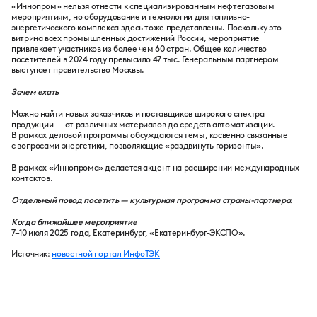
«Иннопром» нельзя отнести к специализированным нефтегазовым
мероприятиям, но оборудование и технологии для топливно-
энергетического комплекса здесь тоже представлены. Поскольку это
витрина всех промышленных достижений России, мероприятие
привлекает участников из более чем 60 стран. Общее количество
посетителей в 2024 году превысило 47 тыс. Генеральным партнером
выступает правительство Москвы.
Зачем ехать
Можно найти новых заказчиков и поставщиков широкого спектра
продукции — от различных материалов до средств автоматизации.
В рамках деловой программы обсуждаются темы, косвенно связанные
с вопросами энергетики, позволяющие «раздвинуть горизонты».
В рамках «Иннопрома» делается акцент на расширении международных
контактов.
Отдельный повод посетить — культурная программа страны-партнера.
Когда ближайшее мероприятие
7–10 июля 2025 года, Екатеринбург, «Екатеринбург-ЭКСПО».
Источник:
новостной портал ИнфоТЭК