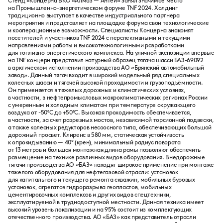
Стенд «Концерна ВКО «Алмаз — Антей» занял значимое место
на Промышленно-энергетическом форуме TNF 2024. Холдинг
традиционно выступает в качестве индустриального партнера
мероприятия и представляет на площадке форума свои технологические
и кооперационные возможности. Специалисты Концерна знакомят
посетителей и участников TNF 2024 с перспективными и текущими
направлениями работы и высокотехнологичными разработками
для топливно-энергетического комплекса. На уличной экспозиции впервые
на TNF концерн представил натурный образец тягача шасси БАЗ-69092
в арктическом исполнении производства АО «Брянский автомобильный
завод». Данный тягач входит в широкий модельный ряд специальных
колесных шасси и тягачей высокой проходимости и грузоподъёмности.
Он применяется в тяжелых дорожных и климатических условиях,
в частности, в нефтепромысловых макроклиматических регионах России
с умеренным и холодным климатом при температуре окружающего
воздуха от -50⁰С до +50⁰С. Высокая проходимость обеспечивается,
в частности, за счет разрезных мостов, независимой торсионной подвески,
а также колесных редукторов несоосного типа, обеспечивающих большой
дорожный просвет. Клиренс в 580 мм, статическая устойчивость
к опрокидыванию — 40° (крен), минимальный радиус поворота
от 13 метров и большая монтажная длина рамы позволяют обеспечить
размещение на технике различных видов оборудования. Внедорожные
тягачи производства АО «БАЗ» находят широкое применение при монтаже
тяжелого оборудования для нефтегазовой отрасли: установок
для капитального и текущего ремонта скважин, мобильных буровых
установок, агрегатов гидроразрыва геопластов, мобильных
цементировочных комплексов и других видов спецтехники,
эксплуатируемой в труднодоступной местности. Данная техника имеет
высокий уровень локализации и на 95% состоит из комплектующих
отечественного производства. АО «БАЗ» как представитель отрасли