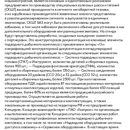
машиностроения, является основным и единственным российским
предприятием по производству специальных колесных шасси и тягачей
(СКШТ) высокой проходимости в сегменте негабаритной техники,
а из зарубежных производителей заявленные аналоги представлены
в узкоспециализированном сегменте и выпускается в единичных
экземплярах. СКШТ БАЗ могут быть укомплектованы различными
кабинами, в том числе кабинами увеличенного объёма для установки в них
дополнительного оборудования или размещения экипажа. На стенде
будут представлены разработки, созданные концерном совместно
с партнерами. Это конструкторская документация на ключевые элементы
подводного добычного комплекса с присвоением литеры «О₁»
и верификацией конструкторской документации в международной
сертификационной организации по следующим ключевым элементам
подводного добычного комплекса: — Система подводных колонных
головок (СПКГ) и Инструмент, количество деталей и сборочных единиц
более 900 шт.; — Подводная фонтанная арматура (ПФА), количество
деталей и сборочных единиц более 1350 шт.; — Система соединения
оборудования 20 дюймов (CCO 20») и 32 дюйма (CCO 32»), количество
деталей и сборочных единиц более 2300 шт. При изготовлении
оборудования ПДК задействовано 87 поставщиков различных материалов
и покупных комплектующих изделий, поставляющих более 650 позиций
продукции, более 80% из которых является продукцией российского
производства. Осуществляется дальнейшая работа
по импортозамещению материалов и комплектующих, а также
локализации их производства на территории РФ и на предприятиях
Концерна. Концерн взаимодействует с ПАО «Газпром» по организации
и выполнению на мощностях Концерна опытно-конструкторских работ
по созданию импортозависимых элементов подводного добычного
комплекса, в том числе по тематике «Надводное оборудование системы
доступа в скважину» и «Сервисное оборудование». В настоящее время